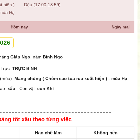
t hiện )
Dậu (17:00-18:59)
 mùa Hạ
Hôm nay
Ngày mai
2026
tháng
Giáp Ngọ
, năm
Bính Ngọ
 Trực:
TRỰC BÌNH
hí(mùa):
Mang chủng ( Chòm sao tua rua xuất hiện ) - mùa Hạ
sao:
xấu
- Con vật:
con Khỉ
ảng tốt xấu theo từng việc
Hạn chế làm
Không nên