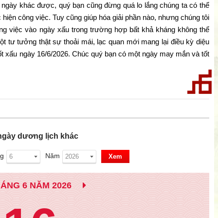
 ngày khác được, quý bạn cũng đừng quá lo lắng chúng ta có thể
 hiện công việc. Tuy cũng giúp hóa giải phần nào, nhưng chúng tôi
ng việc vào ngày xấu trong trường hợp bất khả kháng không thể
 tư tưởng thật sự thoải mái, lạc quan mới mang lại điều kỳ diệu
 tốt xấu ngày 16/6/2026. Chúc quý bạn có một ngày may mắn và tốt
ngày dương lịch khác
g
Năm
Xem
ÁNG 6 NĂM 2026