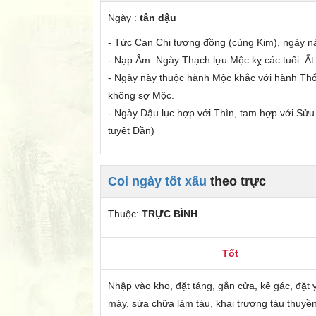
Ngày :
tân dậu
- Tức Can Chi tương đồng (cùng Kim), ngày nà
- Nạp Âm: Ngày Thạch lựu Mộc
kỵ các tuổi
: Ấ
- Ngày này thuộc hành Mộc
khắc
với hành Th
không sợ Mộc.
- Ngày Dậu lục hợp với Thìn, tam hợp với Sửu
tuyệt Dần)
Coi ngày tốt xấu
theo trực
Thuộc:
TRỰC BÌNH
Tốt
Nhập vào kho, đặt táng, gắn cửa, kê gác, đặt 
máy, sửa chữa làm tàu, khai trương tàu thuyền