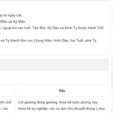
y là ngày cát.
t Mão và Kỷ Mão.
ổ,
ngoại trừ các tuổi
: Tân Mùi, Kỷ Dậu và Đinh Tỵ thuộc hành Thổ
 và Tỵ thành Kim cục (Xung Mão, hình Dậu, hại Tuất, phá Tý,
Xấu
yên chỗ
Lót giường đóng giường, thừa kế tước phong hay
, các
thừa kế sự nghiệp, các vụ làm cho khuyết thủng ( như