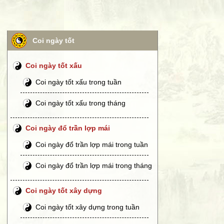
Coi ngày tốt
Coi ngày tốt xấu
Coi ngày tốt xấu trong tuần
Coi ngày tốt xấu trong tháng
Coi ngày đổ trần lợp mái
Coi ngày đổ trần lợp mái trong tuần
Coi ngày đổ trần lợp mái trong tháng
Coi ngày tốt xây dựng
Coi ngày tốt xây dựng trong tuần