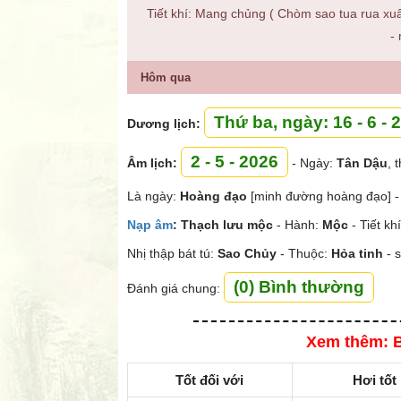
Tiết khí: Mang chủng ( Chòm sao tua rua xuấ
-
Hôm qua
Thứ ba, ngày: 16 - 6 - 
Dương lịch:
2 - 5 - 2026
Âm lịch:
- Ngày:
Tân Dậu
, 
Là ngày:
Hoàng đạo
[minh đường hoàng đạo] -
Nạp âm
:
Thạch lưu mộc
- Hành:
Mộc
- Tiết k
Nhị thập bát tú:
Sao
Chủy
- Thuộc:
Hỏa tinh
- 
(0) Bình thường
Đánh giá chung:
Xem thêm: B
Tốt đối với
Hơi tốt