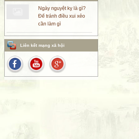
Ngày nguyệt kỵ là gì?
Để tránh điều xui xẻo
cần làm gì
Liên kết mạng xã hội