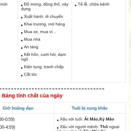
 mới
Đổ móng, động thổ, xây
Tế lễ, chữa bệnh
dựng
Xuất hành, di chuyển
Khai trương, mở hàng
Mua xe, mua ví...
Mua nhà
An táng
Kết hôn, cưới hỏi, dạm
ngõ
Kiện tụng, tranh chấp
Cắt tóc
 Bảng tính chất của ngày
Giờ hoàng đạo
Tuổi bị xung khắc
00-0:59)
Xấu với tuổi:
Ất Mão,Kỷ Mão
Xấu với người mệnh:
Thổ
ngoại
00-4:59)