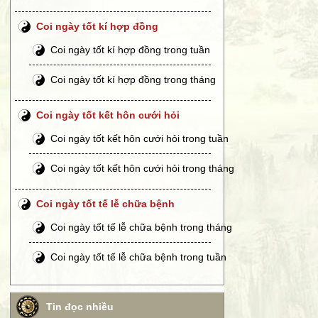
Coi ngày tốt kí hợp đồng
Coi ngày tốt kí hợp đồng trong tuần
Coi ngày tốt kí hợp đồng trong tháng
Coi ngày tốt kết hôn cưới hỏi
Coi ngày tốt kết hôn cưới hỏi trong tuần
Coi ngày tốt kết hôn cưới hỏi trong tháng
Coi ngày tốt tế lễ chữa bệnh
Coi ngày tốt tế lễ chữa bệnh trong tháng
Coi ngày tốt tế lễ chữa bệnh trong tuần
Tin đọc nhiều