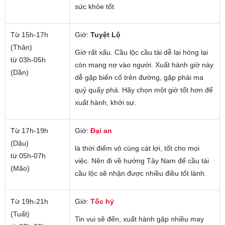
sức khỏe tốt
Từ 15h-17h
Giờ:
Tuyệt Lộ
(Thân)
Giờ rất xấu. Cầu lộc cầu tài dễ lại hỏng lại
từ 03h-05h
còn mang nợ vào người. Xuất hành giờ này
(Dần)
dễ gặp biến cố trên đường, gặp phải ma
quỷ quấy phá. Hãy chọn một giờ tốt hơn để
xuất hành, khởi sự.
Từ 17h-19h
Giờ:
Đại an
(Dậu)
là thời điểm vô cùng cát lợi, tốt cho mọi
từ 05h-07h
việc. Nên đi về hướng Tây Nam để cầu tài
(Mão)
cầu lộc sẽ nhận được nhiều điều tốt lành.
Từ 19h-21h
Giờ:
Tốc hỷ
(Tuất)
Tin vui sẽ đến, xuất hành gặp nhiều may