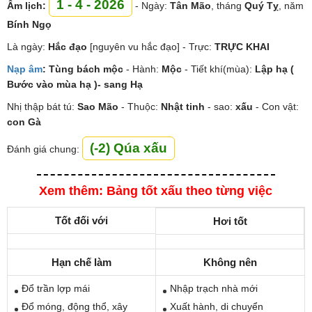
1 - 4 - 2026
Âm lịch:
- Ngày:
Tân Mão
, tháng
Quý Tỵ
, năm
Bính Ngọ
Là ngày:
Hắc đạo
[nguyên vu hắc đạo] - Trực:
TRỰC KHAI
Nạp âm
:
Tùng bách mộc
- Hành:
Mộc
- Tiết khí(mùa):
Lập hạ (
Bước vào mùa hạ )- sang Hạ
Nhị thập bát tú:
Sao
Mão
- Thuộc:
Nhật tinh
- sao:
xấu
- Con vật:
con Gà
(-2) Qúa xấu
Đánh giá chung:
Xem thêm: Bảng tốt xấu theo từng việc
Tốt đối với
Hơi tốt
Hạn chế làm
Không nên
Đổ trần lợp mái
Nhập trạch nhà mới
Đổ móng, động thổ, xây
Xuất hành, di chuyển