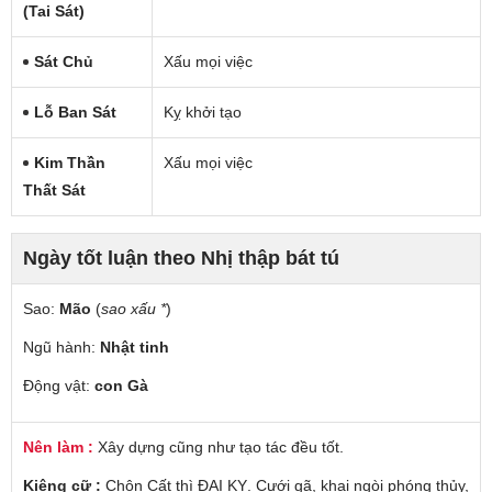
(tai Sát)
Sát Chủ
Xấu mọi việc
Lỗ Ban Sát
Kỵ khởi tạo
Kim Thần
Xấu mọi việc
Thất Sát
Ngày tốt luận theo Nhị thập bát tú
Sao:
Mão
(
sao xấu *
)
Ngũ hành:
Nhật tinh
Động vật:
con Gà
Nên làm :
Xây dựng cũng như tạo tác đều tốt.
Kiêng cữ :
Chôn Cất thì ĐẠI KỴ. Cưới gã, khai ngòi phóng thủy,