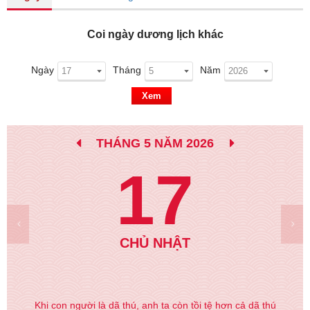
Coi ngày dương lịch khác
Ngày
Tháng
Năm
Xem
THÁNG 5 NĂM 2026
17
CHỦ NHẬT
Khi con người là dã thú, anh ta còn tồi tệ hơn cả dã thú