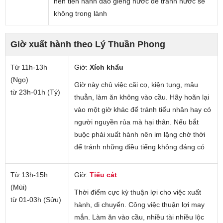
nên tiến hành đào giếng nước để tránh nước sẽ
không trong lành
Giờ xuất hành theo Lý Thuần Phong
Từ 11h-13h
Giờ:
Xích khẩu
(Ngọ)
Giờ này chủ việc cãi cọ, kiện tụng, mâu
từ 23h-01h (Tý)
thuẫn, làm ăn không vào cầu. Hãy hoãn lại
vào một giờ khác để tránh tiểu nhân hay có
người nguyền rủa mà hại thân. Nếu bắt
buộc phải xuất hành nên im lặng chờ thời
để tránh những điều tiếng không đáng có
Từ 13h-15h
Giờ:
Tiểu cát
(Mùi)
Thời điểm cực kỳ thuận lợi cho việc xuất
từ 01-03h (Sửu)
hành, di chuyển. Công việc thuận lợi may
mắn. Làm ăn vào cầu, nhiều tài nhiều lộc