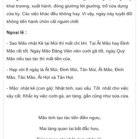
khai trương, xuất hành, đóng giường lót giường, trổ cửa dựng
cửa kỵ. Các việc khác đều không hay. Vì vậy, ngày này tuyệt đối
không tiến hành chôn cất người chết
Ngoại lệ :
- Sao Mão nhật Kê tại Mùi thì mất chí khí. Tại Ất Mão hay Đinh
Mão rất tốt. Ngày Mão Đăng Viên nên cưới gã tốt, ngày Quý
Mão nếu tạo tác thì mất tiền của.
- Hạp với 8 ngày là Ất Mùi, Đinh Mùi, Tân Mùi, Ất Mão, Đinh
Mão, Tân Mão, Ất Hợi và Tân Hợi.
- Mão: nhật kê (con gà): Nhật tinh, sao xấu. Tốt nhất cho việc
xây cất. Khắc kỵ việc cưới gả, an táng, gắn cũng như sửa cửa.
Mão tinh tạo tác tiến điền ngưu,
Mai táng quan tai bất đắc hưu,