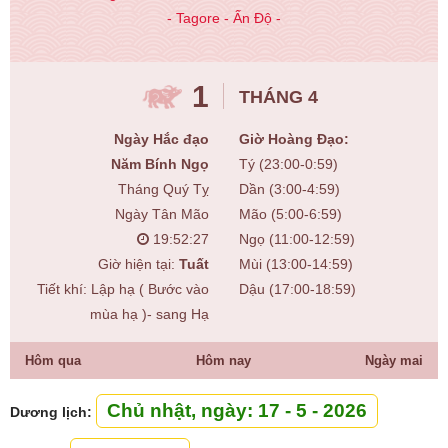
- Tagore - Ấn Độ -
1
THÁNG 4
Ngày Hắc đạo
Giờ Hoàng Đạo:
Năm Bính Ngọ
Tý (23:00-0:59)
Tháng Quý Tỵ
Dần (3:00-4:59)
Ngày Tân Mão
Mão (5:00-6:59)
19:52:28
Ngọ (11:00-12:59)
Giờ hiện tại:
Tuất
Mùi (13:00-14:59)
Tiết khí: Lập hạ ( Bước vào
Dậu (17:00-18:59)
mùa hạ )- sang Hạ
Hôm qua
Hôm nay
Ngày mai
Chủ nhật, ngày: 17 - 5 - 2026
Dương lịch: