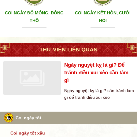
COI NGÀY ĐỔ MÓNG, ĐỘNG
COI NGÀY KẾT HÔN, CƯỚI
THỔ
HỎI
THƯ VIỆN LIÊN QUAN
Ngày nguyệt kỵ là gì? Để
tránh điều xui xẻo cần làm
gì
Ngày nguyệt kỵ là gì? cần tránh làm
gì để tránh điều xui xẻo
Coi ngày tốt
Coi ngày tốt xấu