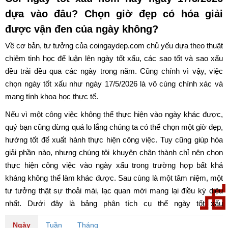
dựa vào đâu? Chọn giờ đẹp có hóa giải
được vận đen của ngày không?
Về cơ bản, tư tưởng của coingaydep.com chủ yếu dựa theo thuật
chiêm tinh học để luận lên ngày tốt xấu, các sao tốt và sao xấu
đều trải đều qua các ngày trong năm. Cũng chính vì vậy, việc
chọn ngày tốt xấu như ngày 17/5/2026 là vô cùng chính xác và
mang tính khoa học thực tế.
Nếu vì một công việc không thể thực hiện vào ngày khác được,
quý bạn cũng đừng quá lo lắng chúng ta có thể chọn một giờ đẹp,
hướng tốt để xuất hành thực hiện công việc. Tuy cũng giúp hóa
giải phần nào, nhưng chúng tôi khuyên chân thành chỉ nên chọn
thực hiện công việc vào ngày xấu trong trường hợp bất khả
kháng không thể làm khác được. Sau cùng là một tâm niệm, một
tư tưởng thật sự thoải mái, lạc quan mới mang lại điều kỳ diệu
nhất. Dưới đây là bảng phân tích cụ thể ngày tốt xấu
ngày 17/5/2026. Chúc quý bạn có một ngày may mắn và tốt lành.
Ngày
Tuần
Tháng