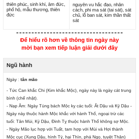
thiên phúc, sinh khí, âm đức,
nguyên vu hắc đạo, nhân
phổ hộ, mẫu thương, thiên
cách, phi ma sát (tai sát), sát
đức
chủ, lỗ ban sát, kim thần thất
sát
Để hiểu rõ hơn về thông tin ngày này
mời bạn xem tiếp luận giải dưới đây
Ngũ hành
Ngày :
tân mão
- Tức Can khắc Chi (Kim khắc Mộc), ngày này là ngày cát trung
bình (chế nhật).
- Nạp Âm: Ngày Tùng bách Mộc
kỵ các tuổi
: Ất Dậu và Kỷ Dậu -
Ngày này thuộc hành Mộc
khắc
với hành Thổ,
ngoại trừ các
tuổi
: Tân Mùi, Kỷ Dậu, Đinh Tỵ thuộc hành Thổ không sợ Mộc.
- Ngày Mão lục hợp với Tuất, tam hợp với Mùi và Hợi thành
Mộc cục (Xung Dậu, hình Tý, hại Thìn, phá Ngọ, tuyệt Thân)