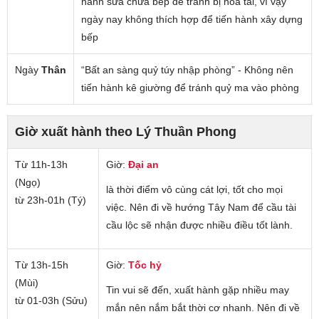
hành sửa chữa bếp để tránh bị hỏa tai, vì vậy
ngày nay không thích hợp để tiến hành xây dựng
bếp
Ngày
Thân
“Bất an sàng quỷ túy nhập phòng” - Không nên
tiến hành kê giường để tránh quỷ ma vào phòng
Giờ xuất hành theo Lý Thuần Phong
Từ 11h-13h
Giờ:
Đại an
(Ngọ)
là thời điểm vô cùng cát lợi, tốt cho mọi
từ 23h-01h (Tý)
việc. Nên đi về hướng Tây Nam để cầu tài
cầu lộc sẽ nhận được nhiều điều tốt lành.
Từ 13h-15h
Giờ:
Tốc hỷ
(Mùi)
Tin vui sẽ đến, xuất hành gặp nhiều may
từ 01-03h (Sửu)
mắn nên nắm bắt thời cơ nhanh. Nên đi về