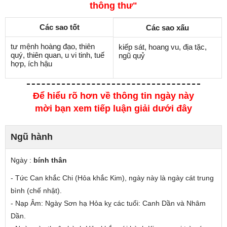
thông thư"
Các sao tốt
Các sao xấu
tư mệnh hoàng đạo, thiên
kiếp sát, hoang vu, địa tặc,
quý, thiên quan, u vi tinh, tuế
ngũ quỷ
hợp, ích hậu
Để hiểu rõ hơn về thông tin ngày này
mời bạn xem tiếp luận giải dưới đây
Ngũ hành
Ngày :
bính thân
- Tức Can
khắc
Chi (Hỏa khắc Kim), ngày này là ngày cát trung
bình (chế nhật).
- Nạp Âm: Ngày Sơn hạ Hỏa
kỵ các tuổi
: Canh Dần và Nhâm
Dần.