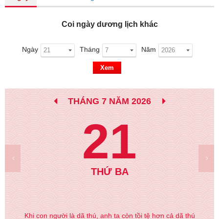
Coi ngày dương lịch khác
Ngày
Tháng
Năm
Xem
THÁNG 7 NĂM 2026
21
THỨ BA
Khi con người là dã thú, anh ta còn tồi tệ hơn cả dã thú