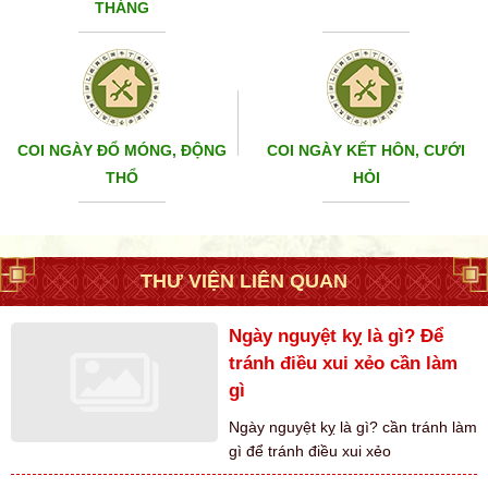
THÁNG
COI NGÀY ĐỔ MÓNG, ĐỘNG
COI NGÀY KẾT HÔN, CƯỚI
THỔ
HỎI
THƯ VIỆN LIÊN QUAN
Ngày nguyệt kỵ là gì? Để
tránh điều xui xẻo cần làm
gì
Ngày nguyệt kỵ là gì? cần tránh làm
gì để tránh điều xui xẻo