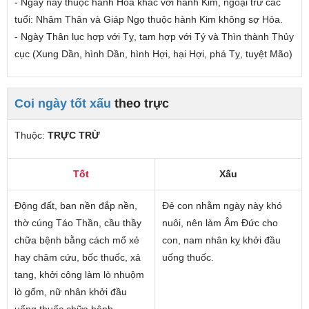
- Ngày này thuộc hành Hỏa khắc với hành Kim,
ngoại trừ các
tuổi
: Nhâm Thân và Giáp Ngọ thuộc hành Kim không sợ Hỏa.
- Ngày Thân lục hợp với Tỵ, tam hợp với Tý và Thìn thành Thủy
cục (Xung Dần, hình Dần, hình Hợi, hại Hợi, phá Tỵ, tuyệt Mão)
Coi ngày tốt xấu
theo trực
Thuộc:
TRỰC TRỪ
Tốt
Xấu
Động đất, ban nền đắp nền,
Đẻ con nhằm ngày này khó
thờ cúng Táo Thần, cầu thầy
nuôi, nên làm Âm Đức cho
chữa bệnh bằng cách mổ xẻ
con, nam nhân kỵ khởi đầu
hay châm cứu, bốc thuốc, xả
uống thuốc.
tang, khởi công làm lò nhuộm
lò gốm, nữ nhân khởi đầu
uống thuốc chữa bệnh.