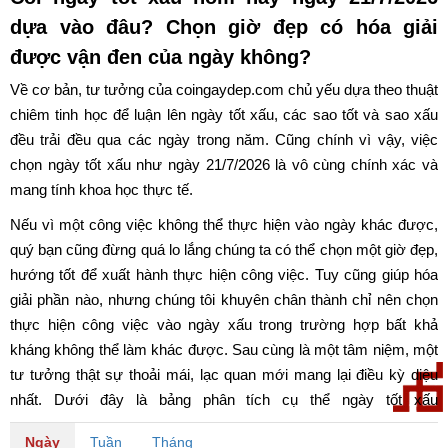
dựa vào đâu? Chọn giờ đẹp có hóa giải
được vận đen của ngày không?
Về cơ bản, tư tưởng của coingaydep.com chủ yếu dựa theo thuật
chiêm tinh học để luận lên ngày tốt xấu, các sao tốt và sao xấu
đều trải đều qua các ngày trong năm. Cũng chính vì vậy, việc
chọn ngày tốt xấu như ngày 21/7/2026 là vô cùng chính xác và
mang tính khoa học thực tế.
Nếu vì một công việc không thể thực hiện vào ngày khác được,
quý bạn cũng đừng quá lo lắng chúng ta có thể chọn một giờ đẹp,
hướng tốt để xuất hành thực hiện công việc. Tuy cũng giúp hóa
giải phần nào, nhưng chúng tôi khuyên chân thành chỉ nên chọn
thực hiện công việc vào ngày xấu trong trường hợp bất khả
kháng không thể làm khác được. Sau cùng là một tâm niệm, một
tư tưởng thật sự thoải mái, lạc quan mới mang lại điều kỳ diệu
nhất. Dưới đây là bảng phân tích cụ thể ngày tốt xấu
ngày 21/7/2026. Chúc quý bạn có một ngày may mắn và tốt lành.
Ngày
Tuần
Tháng