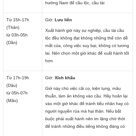
hướng Nam để cầu lộc, cầu tài
Từ 15h-17h
Giờ:
Lưu liên
(Thân)
Xuất hành giờ này sự nghiệp, cầu tài cầu
từ 03h-05h
lộc đều không đạt không những thế còn dễ
(Dần)
mất của, công việc suy bại, không có tương
lai. Nên chọn một giờ khác để xuất hành tốt
hơn
Từ 17h-19h
Giờ:
Xích khẩu
(Dậu)
Giờ này chủ việc cãi cọ, kiện tụng, mâu
từ 05h-07h
thuẫn, làm ăn không vào cầu. Hãy hoãn lại
(Mão)
vào một giờ khác để tránh tiểu nhân hay có
người nguyền rủa mà hại thân. Nếu bắt
buộc phải xuất hành nên im lặng chờ thời
để tránh những điều tiếng không đáng có