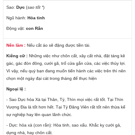
Sao:
Dực
(
sao tốt *
)
Ngũ hành:
Hỏa tinh
Động vật:
con Rắn
Nên làm :
Nếu cắt áo sẽ đặng được tiền tài.
Kiêng cữ :
Những việc như chôn cất, xây cất nhà, đặt táng kê
gác, gác đòn đông, cưới gã, trổ cửa gắn cửa, các việc thủy lợi.
Vì vậy, nếu quý bạn đang muốn tiến hành các việc trên thì nên
chọn một ngày đại cát trong tháng để thực hiện
Ngoại lệ :
- Sao Dực hỏa Xà tại Thân, Tý, Thìn mọi việc rất tốt. Tại Thìn
Vượng Địa là tốt hơn hết. Tại Tý Đăng Viên rất tốt nên thừa kế
sự nghiệp hay lên quan lãnh chức.
- Dực: hỏa xà (con rắn): Hỏa tinh, sao xấu. Khắc kỵ cưới gả,
dựng nhà, hay chôn cất.