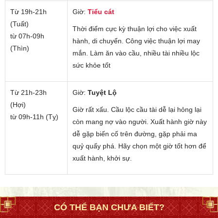
Từ 19h-21h
Giờ:
Tiểu cát
(Tuất)
Thời điểm cực kỳ thuận lợi cho việc xuất
từ 07h-09h
hành, di chuyển. Công việc thuận lợi may
(Thìn)
mắn. Làm ăn vào cầu, nhiều tài nhiều lộc
sức khỏe tốt
Từ 21h-23h
Giờ:
Tuyệt Lộ
(Hợi)
Giờ rất xấu. Cầu lộc cầu tài dễ lại hỏng lại
từ 09h-11h (Tỵ)
còn mang nợ vào người. Xuất hành giờ này
dễ gặp biến cố trên đường, gặp phải ma
quỷ quấy phá. Hãy chọn một giờ tốt hơn để
xuất hành, khởi sự.
CÓ THỂ BẠN CHƯA BIẾT?