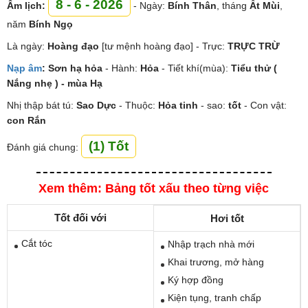
8 - 6 - 2026
Âm lịch:
- Ngày:
Bính Thân
, tháng
Ất Mùi
,
năm
Bính Ngọ
Là ngày:
Hoàng đạo
[tư mệnh hoàng đạo] - Trực:
TRỰC TRỪ
Nạp âm
:
Sơn hạ hỏa
- Hành:
Hỏa
- Tiết khí(mùa):
Tiểu thử (
Nắng nhẹ ) - mùa Hạ
Nhị thập bát tú:
Sao
Dực
- Thuộc:
Hỏa tinh
- sao:
tốt
- Con vật:
con Rắn
(1) Tốt
Đánh giá chung:
Xem thêm: Bảng tốt xấu theo từng việc
Tốt đối với
Hơi tốt
Cắt tóc
Nhập trạch nhà mới
Khai trương, mở hàng
Ký hợp đồng
Kiện tụng, tranh chấp