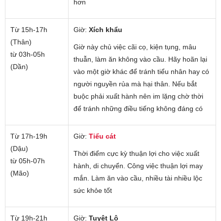
hơn
Từ 15h-17h
Giờ:
Xích khẩu
(Thân)
Giờ này chủ việc cãi cọ, kiện tụng, mâu
từ 03h-05h
thuẫn, làm ăn không vào cầu. Hãy hoãn lại
(Dần)
vào một giờ khác để tránh tiểu nhân hay có
người nguyền rủa mà hại thân. Nếu bắt
buộc phải xuất hành nên im lặng chờ thời
để tránh những điều tiếng không đáng có
Từ 17h-19h
Giờ:
Tiểu cát
(Dậu)
Thời điểm cực kỳ thuận lợi cho việc xuất
từ 05h-07h
hành, di chuyển. Công việc thuận lợi may
(Mão)
mắn. Làm ăn vào cầu, nhiều tài nhiều lộc
sức khỏe tốt
Từ 19h-21h
Giờ:
Tuyệt Lộ