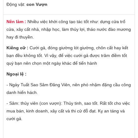
Động vật:
con Vượn
Nên làm :
Nhiều việc khởi công tạo tác tốt như: dựng cửa trổ
cửa, xây cất nhà, nhập học, làm thủy lợi, tháo nước đào mương
hay đi thuyền.
Kiêng cữ :
Cưới gả, đóng giường lót giường, chôn cất hay kết
bạn đều không tốt. Vì vậy, để việc cưới gả được trăm điềm tốt
quý bạn nên chọn một ngày khác để tiến hành
Ngoại lệ :
- Ngày Tuất Sao Sâm Đăng Viên, nên phó nhậm đặng cầu công
danh hiển hách.
- Sâm: thủy viên (con vượn): Thủy tinh, sao tốt. Rất tốt cho việc
mua bán, kinh doanh, xây cất và thi cử đỗ đạt. Kỵ an táng và
cưới gả.