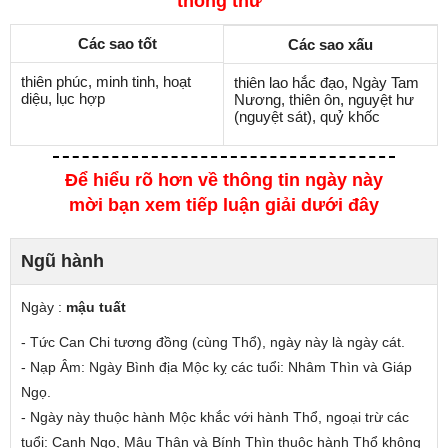
thông thư"
Các sao tốt
Các sao xấu
thiên phúc, minh tinh, hoạt
thiên lao hắc đạo, Ngày Tam
diệu, lục hợp
Nương, thiên ôn, nguyệt hư
(nguyệt sát), quỷ khốc
Để hiểu rõ hơn về thông tin ngày này
mời bạn xem tiếp luận giải dưới đây
Ngũ hành
Ngày :
mậu tuất
- Tức Can Chi tương đồng (cùng Thổ), ngày này là ngày cát.
- Nạp Âm: Ngày Bình địa Mộc
kỵ các tuổi
: Nhâm Thìn và Giáp
Ngọ.
- Ngày này thuộc hành Mộc
khắc
với hành Thổ, ngoại trừ các
tuổi: Canh Ngọ, Mậu Thân và Bính Thìn thuộc hành Thổ không