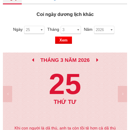
Coi ngày dương lịch khác
Ngày
Tháng
Năm
Xem
THÁNG 3 NĂM 2026
25
THỨ TƯ
Khi con người là dã thú, anh ta còn tồi tệ hơn cả dã thú