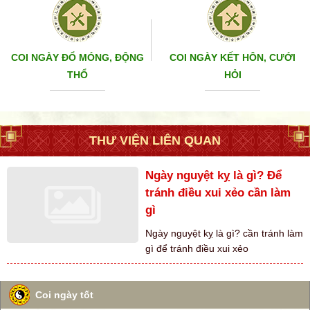
COI NGÀY ĐỔ MÓNG, ĐỘNG
COI NGÀY KẾT HÔN, CƯỚI
THỔ
HỎI
THƯ VIỆN LIÊN QUAN
Ngày nguyệt kỵ là gì? Để
tránh điều xui xẻo cần làm
gì
Ngày nguyệt kỵ là gì? cần tránh làm
gì để tránh điều xui xẻo
Coi ngày tốt