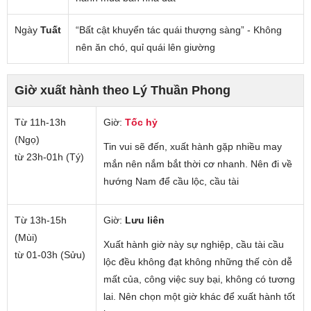
Ngày
Tuất
“Bất cật khuyển tác quái thượng sàng” - Không
nên ăn chó, quỉ quái lên giường
Giờ xuất hành theo Lý Thuần Phong
Từ 11h-13h
Giờ:
Tốc hỷ
(Ngọ)
Tin vui sẽ đến, xuất hành gặp nhiều may
từ 23h-01h (Tý)
mắn nên nắm bắt thời cơ nhanh. Nên đi về
hướng Nam để cầu lộc, cầu tài
Từ 13h-15h
Giờ:
Lưu liên
(Mùi)
Xuất hành giờ này sự nghiệp, cầu tài cầu
từ 01-03h (Sửu)
lộc đều không đạt không những thế còn dễ
mất của, công việc suy bại, không có tương
lai. Nên chọn một giờ khác để xuất hành tốt