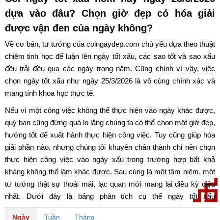
dựa vào đâu? Chọn giờ đẹp có hóa giải
được vận đen của ngày không?
Về cơ bản, tư tưởng của coingaydep.com chủ yếu dựa theo thuật
chiêm tinh học để luận lên ngày tốt xấu, các sao tốt và sao xấu
đều trải đều qua các ngày trong năm. Cũng chính vì vậy, việc
chọn ngày tốt xấu như ngày 25/3/2026 là vô cùng chính xác và
mang tính khoa học thực tế.
Nếu vì một công việc không thể thực hiện vào ngày khác được,
quý bạn cũng đừng quá lo lắng chúng ta có thể chọn một giờ đẹp,
hướng tốt để xuất hành thực hiện công việc. Tuy cũng giúp hóa
giải phần nào, nhưng chúng tôi khuyên chân thành chỉ nên chọn
thực hiện công việc vào ngày xấu trong trường hợp bất khả
kháng không thể làm khác được. Sau cùng là một tâm niệm, một
tư tưởng thật sự thoải mái, lạc quan mới mang lại điều kỳ diệu
nhất. Dưới đây là bảng phân tích cụ thể ngày tốt xấu
ngày 25/3/2026. Chúc quý bạn có một ngày may mắn và tốt lành.
Ngày
Tuần
Tháng