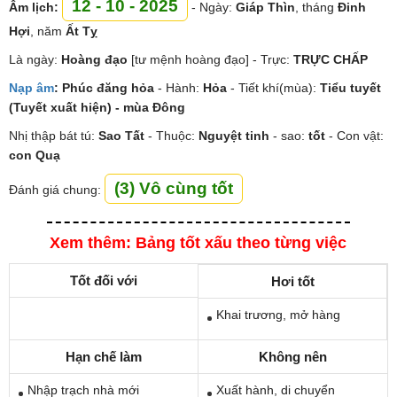
12 - 10 - 2025
Âm lịch:
- Ngày:
Giáp Thìn
, tháng
Đinh
Hợi
, năm
Ất Tỵ
Là ngày:
Hoàng đạo
[tư mệnh hoàng đạo] - Trực:
TRỰC CHẤP
Nạp âm
:
Phúc đăng hỏa
- Hành:
Hỏa
- Tiết khí(mùa):
Tiểu tuyết
(Tuyết xuất hiện) - mùa Đông
Nhị thập bát tú:
Sao
Tất
- Thuộc:
Nguyệt tinh
- sao:
tốt
- Con vật:
con Quạ
(3) Vô cùng tốt
Đánh giá chung:
Xem thêm: Bảng tốt xấu theo từng việc
Tốt đối với
Hơi tốt
Khai trương, mở hàng
Hạn chế làm
Không nên
Nhập trạch nhà mới
Xuất hành, di chuyển