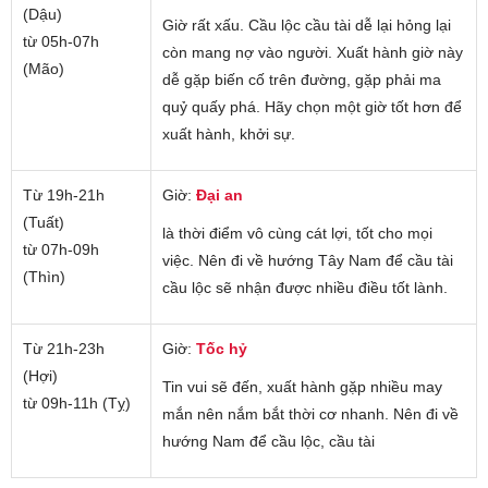
(Dậu)
Giờ rất xấu. Cầu lộc cầu tài dễ lại hỏng lại
từ 05h-07h
còn mang nợ vào người. Xuất hành giờ này
(Mão)
dễ gặp biến cố trên đường, gặp phải ma
quỷ quấy phá. Hãy chọn một giờ tốt hơn để
xuất hành, khởi sự.
Từ 19h-21h
Giờ:
Đại an
(Tuất)
là thời điểm vô cùng cát lợi, tốt cho mọi
từ 07h-09h
việc. Nên đi về hướng Tây Nam để cầu tài
(Thìn)
cầu lộc sẽ nhận được nhiều điều tốt lành.
Từ 21h-23h
Giờ:
Tốc hỷ
(Hợi)
Tin vui sẽ đến, xuất hành gặp nhiều may
từ 09h-11h (Tỵ)
mắn nên nắm bắt thời cơ nhanh. Nên đi về
hướng Nam để cầu lộc, cầu tài