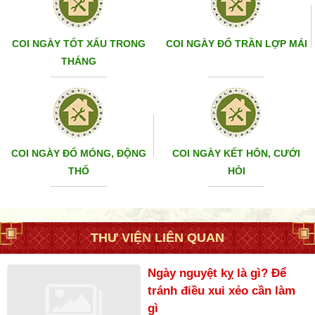
COI NGÀY TỐT XẤU TRONG
COI NGÀY ĐỔ TRẦN LỢP MÁI
THÁNG
COI NGÀY ĐỔ MÓNG, ĐỘNG
COI NGÀY KẾT HÔN, CƯỚI
THỔ
HỎI
THƯ VIỆN LIÊN QUAN
Ngày nguyệt kỵ là gì? Để
tránh điều xui xẻo cần làm
gì