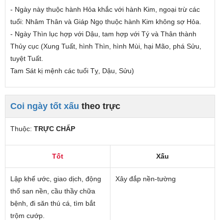
- Ngày này thuộc hành Hỏa
khắc
với hành Kim,
ngoại trừ các
tuổi
: Nhâm Thân và Giáp Ngọ thuộc hành Kim không sợ Hỏa.
- Ngày Thìn lục hợp với Dậu, tam hợp với Tý và Thân thành
Thủy cục (Xung Tuất, hình Thìn, hình Mùi, hại Mão, phá Sửu,
tuyệt Tuất.
Tam Sát kị mệnh các tuổi Tỵ, Dậu, Sửu)
Coi ngày tốt xấu
theo trực
Thuộc:
TRỰC CHẤP
Tốt
Xấu
Lập khế ước, giao dịch, động
Xây đắp nền-tường
thổ san nền, cầu thầy chữa
bệnh, đi săn thú cá, tìm bắt
trộm cướp.