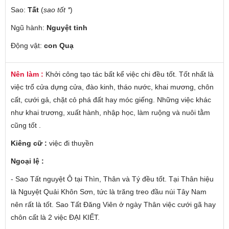
Sao:
Tất
(
sao tốt *
)
Ngũ hành:
Nguyệt tinh
Động vật:
con Quạ
Nên làm :
Khởi công tạo tác bất kể việc chi đều tốt. Tốt nhất là
việc trổ cửa dựng cửa, đào kinh, tháo nước, khai mương, chôn
cất, cưới gả, chặt cỏ phá đất hay móc giếng. Những việc khác
như khai trương, xuất hành, nhập học, làm ruộng và nuôi tằm
cũng tốt .
Kiêng cữ :
việc đi thuyền
Ngoại lệ :
- Sao Tất nguyệt Ô tại Thìn, Thân và Tý đều tốt. Tại Thân hiệu
là Nguyệt Quải Khôn Sơn, tức là trăng treo đầu núi Tây Nam
nên rất là tốt. Sao Tất Đăng Viên ở ngày Thân việc cưới gã hay
chôn cất là 2 việc ĐẠI KIẾT.