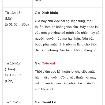
Từ 13h-15h
Giờ:
Xích khẩu
(Mùi)
Giờ này chủ việc cãi cọ, kiện tụng, mâu
từ 01-03h (Sửu)
thuẫn, làm ăn không vào cầu. Hãy hoãn lại
vào một giờ khác để tránh tiểu nhân hay có
người nguyền rủa mà hại thân. Nếu bắt
buộc phải xuất hành nên im lặng chờ thời
để tránh những điều tiếng không đáng có
Từ 15h-17h
Giờ:
Tiểu cát
(Thân)
Thời điểm cực kỳ thuận lợi cho việc xuất
từ 03h-05h
hành, di chuyển. Công việc thuận lợi may
(Dần)
mắn. Làm ăn vào cầu, nhiều tài nhiều lộc
sức khỏe tốt
Từ 17h-19h
Giờ:
Tuyệt Lộ