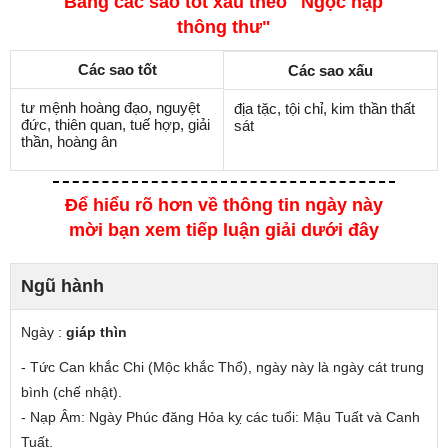
Bảng các sao tốt xấu theo "Ngọc hạp
thông thư"
Các sao tốt
Các sao xấu
tư mệnh hoàng đạo, nguyệt
địa tặc, tội chỉ, kim thần thất
đức, thiên quan, tuế hợp, giải
sát
thần, hoàng ân
Để hiểu rõ hơn về thông tin ngày này
mời bạn xem tiếp luận giải dưới đây
Ngũ hành
Ngày :
giáp thìn
- Tức Can
khắc
Chi (Mộc khắc Thổ), ngày này là ngày cát trung
bình (chế nhật).
- Nạp Âm: Ngày Phúc đăng Hỏa
kỵ các tuổi
: Mậu Tuất và Canh
Tuất.