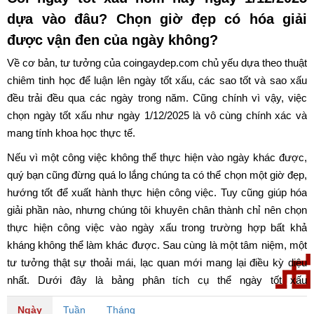
dựa vào đâu? Chọn giờ đẹp có hóa giải
được vận đen của ngày không?
Về cơ bản, tư tưởng của coingaydep.com chủ yếu dựa theo thuật
chiêm tinh học để luận lên ngày tốt xấu, các sao tốt và sao xấu
đều trải đều qua các ngày trong năm. Cũng chính vì vậy, việc
chọn ngày tốt xấu như ngày 1/12/2025 là vô cùng chính xác và
mang tính khoa học thực tế.
Nếu vì một công việc không thể thực hiện vào ngày khác được,
quý bạn cũng đừng quá lo lắng chúng ta có thể chọn một giờ đẹp,
hướng tốt để xuất hành thực hiện công việc. Tuy cũng giúp hóa
giải phần nào, nhưng chúng tôi khuyên chân thành chỉ nên chọn
thực hiện công việc vào ngày xấu trong trường hợp bất khả
kháng không thể làm khác được. Sau cùng là một tâm niệm, một
tư tưởng thật sự thoải mái, lạc quan mới mang lại điều kỳ diệu
nhất. Dưới đây là bảng phân tích cụ thể ngày tốt xấu
ngày 1/12/2025. Chúc quý bạn có một ngày may mắn và tốt lành.
Ngày
Tuần
Tháng