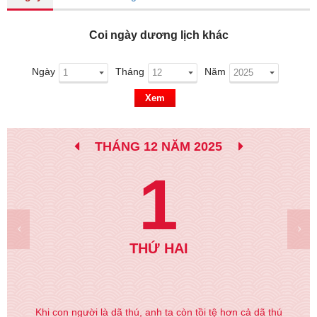
Coi ngày dương lịch khác
Ngày
Tháng
Năm
Xem
THÁNG 12 NĂM 2025
1
THỨ HAI
Khi con người là dã thú, anh ta còn tồi tệ hơn cả dã thú