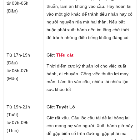
từ 03h-05h
thuẫn, làm ăn không vào cầu. Hãy hoãn lại
(Dần)
vào một giờ khác để tránh tiểu nhân hay có
người nguyền rủa mà hại thân. Nếu bắt
buộc phải xuất hành nên im lặng chờ thời
để tránh những điều tiếng không đáng có
Từ 17h-19h
Giờ:
Tiểu cát
(Dậu)
Thời điểm cực kỳ thuận lợi cho việc xuất
từ 05h-07h
hành, di chuyển. Công việc thuận lợi may
(Mão)
mắn. Làm ăn vào cầu, nhiều tài nhiều lộc
sức khỏe tốt
Từ 19h-21h
Giờ:
Tuyệt Lộ
(Tuất)
Giờ rất xấu. Cầu lộc cầu tài dễ lại hỏng lại
từ 07h-09h
còn mang nợ vào người. Xuất hành giờ này
(Thìn)
dễ gặp biến cố trên đường, gặp phải ma