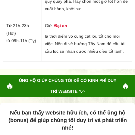
quỷ quấy phá. Hãy chọn một giờ tốt hơn để
xuất hành, khởi sự.
Từ 21h-23h
Giờ:
Đại an
(Hợi)
là thời điểm vô cùng cát lợi, tốt cho mọi
từ 09h-11h (Tỵ)
việc. Nên đi về hướng Tây Nam để cầu tài
cầu lộc sẽ nhận được nhiều điều tốt lành.
ỦNG HỘ GIÚP CHÚNG TÔI ĐỂ CÓ KINH PHÍ DUY
🔥
🔥
TRÌ WEBSITE ^.^
Nếu bạn thấy website hữu ích, có thể ủng hộ
(bonus) để giúp chúng tôi duy trì và phát triển
nhé!