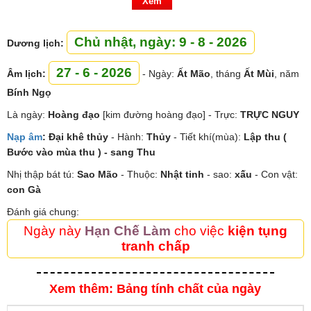
Xem
Chủ nhật, ngày: 9 - 8 - 2026
Dương lịch:
27 - 6 - 2026
Âm lịch:
- Ngày:
Ất Mão
, tháng
Ất Mùi
, năm
Bính Ngọ
Là ngày:
Hoàng đạo
[kim đường hoàng đạo] - Trực:
TRỰC NGUY
Nạp âm
:
Đại khê thủy
- Hành:
Thủy
- Tiết khí(mùa):
Lập thu (
Bước vào mùa thu ) - sang Thu
Nhị thập bát tú:
Sao
Mão
- Thuộc:
Nhật tinh
- sao:
xấu
- Con vật:
con Gà
Đánh giá chung:
Ngày này
Hạn Chế Làm
cho việc
kiện tụng
tranh chấp
Xem thêm: Bảng tính chất của ngày