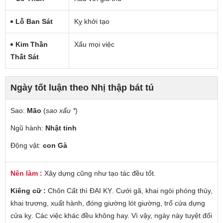
Lỗ Ban Sát
Kỵ khởi tạo
Kim Thần
Xấu mọi việc
Thất Sát
Ngày tốt luận theo Nhị thập bát tú
Sao:
Mão
(
sao xấu *
)
Ngũ hành:
Nhật tinh
Động vật:
con Gà
Nên làm :
Xây dựng cũng như tạo tác đều tốt.
Kiêng cữ :
Chôn Cất thì ĐẠI KỴ. Cưới gã, khai ngòi phóng thủy,
khai trương, xuất hành, đóng giường lót giường, trổ cửa dựng
cửa kỵ. Các việc khác đều không hay. Vì vậy, ngày này tuyệt đối