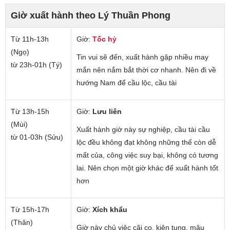
Giờ xuất hành theo Lý Thuần Phong
Từ 11h-13h
Giờ:
Tốc hỷ
(Ngọ)
Tin vui sẽ đến, xuất hành gặp nhiều may
từ 23h-01h (Tý)
mắn nên nắm bắt thời cơ nhanh. Nên đi về
hướng Nam để cầu lộc, cầu tài
Từ 13h-15h
Giờ:
Lưu liên
(Mùi)
Xuất hành giờ này sự nghiệp, cầu tài cầu
từ 01-03h (Sửu)
lộc đều không đạt không những thế còn dễ
mất của, công việc suy bại, không có tương
lai. Nên chọn một giờ khác để xuất hành tốt
hơn
Từ 15h-17h
Giờ:
Xích khẩu
(Thân)
Giờ này chủ việc cãi cọ, kiện tụng, mâu