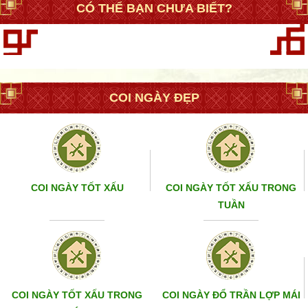
CÓ THỂ BẠN CHƯA BIẾT?
COI NGÀY ĐẸP
COI NGÀY TỐT XẤU
COI NGÀY TỐT XẤU TRONG
TUẦN
COI NGÀY TỐT XẤU TRONG
COI NGÀY ĐỔ TRẦN LỢP MÁI