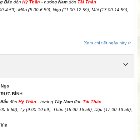
g Bắc
đón
Hỷ Thần
- hướng
Nam
đón
Tài Thần
00-4:59), Mão (5:00-6:59), Ngọ (11:00-12:59), Mùi (13:00-14:59),
o
Xem chi tiết ngày này
 Ngọ
TRỰC BÌNH
 Bắc
đón
Hỷ Thần
- hướng
Tây Nam
đón
Tài Thần
:00-8:59), Tỵ (9:00-10:59), Thân (15:00-16:59), Dậu (17:00-18:59),
Thìn