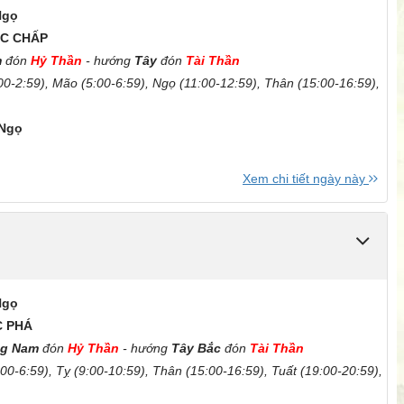
Ngọ
C CHẤP
m
đón
Hỷ Thần
- hướng
Tây
đón
Tài Thần
00-2:59), Mão (5:00-6:59), Ngọ (11:00-12:59), Thân (15:00-16:59),
 Ngọ
Xem chi tiết ngày này
Ngọ
 PHÁ
g Nam
đón
Hỷ Thần
- hướng
Tây Bắc
đón
Tài Thần
00-6:59), Tỵ (9:00-10:59), Thân (15:00-16:59), Tuất (19:00-20:59),