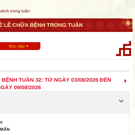
 bệnh trong tuần
TẾ LỄ CHỮA BỆNH TRONG TUẦN
Đọc tiếp
 BỆNH TUẦN 32: TỪ NGÀY 03/08/2026 ĐẾN
GÀY 09/08/2026
gọ
 MÃN