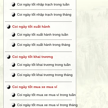
Coi ngày tốt nhập trạch trong tuần
Coi ngày tốt nhập trạch trong tháng
Coi ngày tốt xuất hành
Coi ngày tốt xuất hành trong tuần
Coi ngày tốt xuất hành trong tháng
Coi ngày tốt khai trương
Coi ngày tốt khai trương trong tuần
Coi ngày tốt khai trương trong tháng
Coi ngày tốt mua xe mua ví
Coi ngày tốt mua xe mua ví trong tuần
Coi ngày tốt mua xe mua ví trong tháng