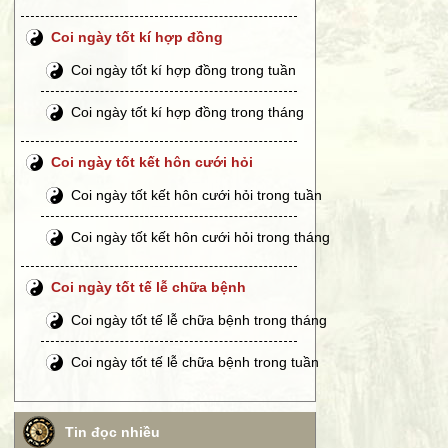
Coi ngày tốt kí hợp đồng
Coi ngày tốt kí hợp đồng trong tuần
Coi ngày tốt kí hợp đồng trong tháng
Coi ngày tốt kết hôn cưới hỏi
Coi ngày tốt kết hôn cưới hỏi trong tuần
Coi ngày tốt kết hôn cưới hỏi trong tháng
Coi ngày tốt tế lễ chữa bệnh
Coi ngày tốt tế lễ chữa bệnh trong tháng
Coi ngày tốt tế lễ chữa bệnh trong tuần
Tin đọc nhiều