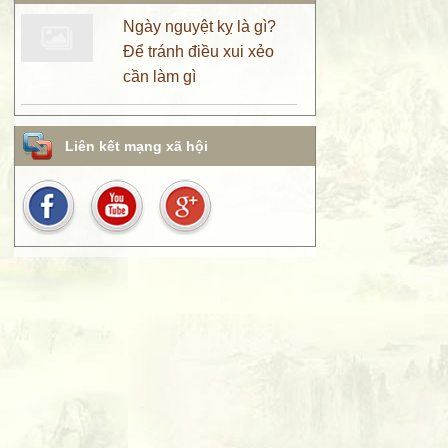
Ngày nguyệt kỵ là gì?
Để tránh điều xui xẻo
cần làm gì
Liên kết mạng xã hội