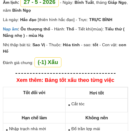
27 - 5 - 2026
Âm lịch:
- Ngày:
Bính Tuất
, tháng
Giáp Ngọ
,
năm
Bính Ngọ
Là ngày:
Hắc đạo
[thiên hình hắc đạo] - Trực:
TRỰC BÌNH
Nạp âm
:
Ôc thượng thổ
- Hành:
Thổ
- Tiết khí(mùa):
Tiểu thử (
Nắng nhẹ ) - mùa Hạ
Nhị thập bát tú:
Sao
Vị
- Thuộc:
Hỏa tinh
- sao:
tốt
- Con vật:
con
Hổ
(-1) Xấu
Đánh giá chung:
Xem thêm: Bảng tốt xấu theo từng việc
Tốt đối với
Hơi tốt
Cắt tóc
Hạn chế làm
Không nên
Nhập trạch nhà mới
Đổ trần lợp mái