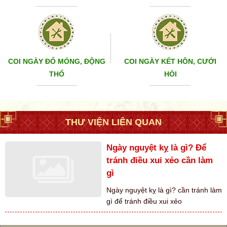
COI NGÀY ĐỔ MÓNG, ĐỘNG
COI NGÀY KẾT HÔN, CƯỚI
THỔ
HỎI
THƯ VIỆN LIÊN QUAN
Ngày nguyệt kỵ là gì? Để
tránh điều xui xẻo cần làm
gì
Ngày nguyệt kỵ là gì? cần tránh làm
gì để tránh điều xui xẻo