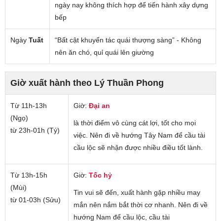
ngày nay không thích hợp để tiến hành xây dựng
bếp
Ngày
Tuất
“Bất cật khuyển tác quái thượng sàng” - Không
nên ăn chó, quỉ quái lên giường
Giờ xuất hành theo Lý Thuần Phong
Từ 11h-13h
Giờ:
Đại an
(Ngọ)
là thời điểm vô cùng cát lợi, tốt cho mọi
từ 23h-01h (Tý)
việc. Nên đi về hướng Tây Nam để cầu tài
cầu lộc sẽ nhận được nhiều điều tốt lành.
Từ 13h-15h
Giờ:
Tốc hỷ
(Mùi)
Tin vui sẽ đến, xuất hành gặp nhiều may
từ 01-03h (Sửu)
mắn nên nắm bắt thời cơ nhanh. Nên đi về
hướng Nam để cầu lộc, cầu tài