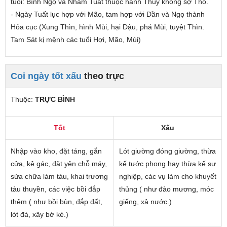
tuổi
: Bính Ngọ và Nhâm Tuất thuộc hành Thủy không sợ Thổ.
- Ngày Tuất lục hợp với Mão, tam hợp với Dần và Ngọ thành
Hỏa cục (Xung Thìn, hình Mùi, hại Dậu, phá Mùi, tuyệt Thìn.
Tam Sát kị mệnh các tuổi Hợi, Mão, Mùi)
Coi ngày tốt xấu
theo trực
Thuộc:
TRỰC BÌNH
Tốt
Xấu
Nhập vào kho, đặt táng, gắn
Lót giường đóng giường, thừa
cửa, kê gác, đặt yên chỗ máy,
kế tước phong hay thừa kế sự
sửa chữa làm tàu, khai trương
nghiệp, các vụ làm cho khuyết
tàu thuyền, các việc bồi đắp
thủng ( như đào mương, móc
thêm ( như bồi bùn, đắp đất,
giếng, xả nước.)
lót đá, xây bờ kè.)