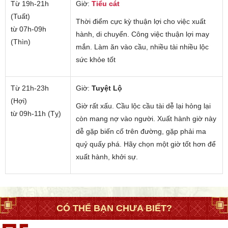
Từ 19h-21h
Giờ:
Tiểu cát
(Tuất)
Thời điểm cực kỳ thuận lợi cho việc xuất
từ 07h-09h
hành, di chuyển. Công việc thuận lợi may
(Thìn)
mắn. Làm ăn vào cầu, nhiều tài nhiều lộc
sức khỏe tốt
Từ 21h-23h
Giờ:
Tuyệt Lộ
(Hợi)
Giờ rất xấu. Cầu lộc cầu tài dễ lại hỏng lại
từ 09h-11h (Tỵ)
còn mang nợ vào người. Xuất hành giờ này
dễ gặp biến cố trên đường, gặp phải ma
quỷ quấy phá. Hãy chọn một giờ tốt hơn để
xuất hành, khởi sự.
CÓ THỂ BẠN CHƯA BIẾT?