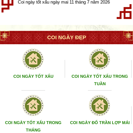
Coi ngày tốt xấu ngày mai 11 tháng 7 năm 2026
COI NGÀY ĐẸP
COI NGÀY TỐT XẤU
COI NGÀY TỐT XẤU TRONG
TUẦN
COI NGÀY TỐT XẤU TRONG
COI NGÀY ĐỔ TRẦN LỢP MÁI
THÁNG