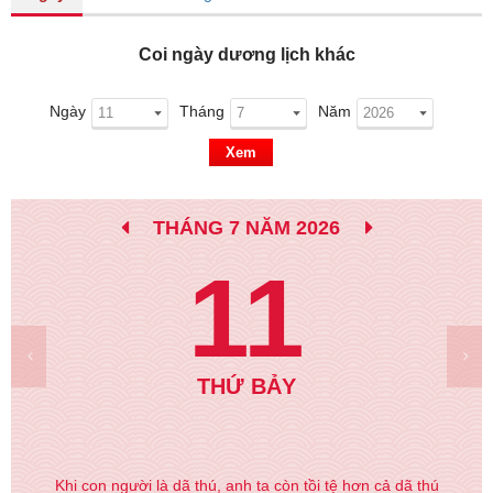
Coi ngày dương lịch khác
Ngày
Tháng
Năm
Xem
THÁNG 7 NĂM 2026
11
THỨ BẢY
Khi con người là dã thú, anh ta còn tồi tệ hơn cả dã thú