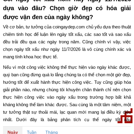
dựa vào đâu? Chọn giờ đẹp có hóa giải
được vận đen của ngày không?
Về cơ bản, tư tưởng của coingaydep.com chủ yếu dựa theo thuật
chiêm tinh học để luận lên ngày tốt xấu, các sao tốt và sao xấu
đều trải đều qua các ngày trong năm. Cũng chính vì vậy, việc
chọn ngày tốt xấu như ngày 11/7/2026 là vô cùng chính xác và
mang tính khoa học thực tế.
Nếu vì một công việc không thể thực hiện vào ngày khác được,
quý bạn cũng đừng quá lo lắng chúng ta có thể chọn một giờ đẹp,
hướng tốt để xuất hành thực hiện công việc. Tuy cũng giúp hóa
giải phần nào, nhưng chúng tôi khuyên chân thành chỉ nên chọn
thực hiện công việc vào ngày xấu trong trường hợp bất khả
kháng không thể làm khác được. Sau cùng là một tâm niệm, một
tư tưởng thật sự thoải mái, lạc quan mới mang lại điều kỳ diệu
nhất. Dưới đây là bảng phân tích cụ thể ngày tốt xấu
ngày 11/7/2026. Chúc quý bạn có một ngày may mắn và tốt lành.
Ngày
Tuần
Tháng