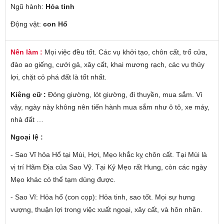
Ngũ hành:
Hỏa tinh
Động vật:
con Hổ
Nên làm :
Mọi việc đều tốt. Các vụ khởi tạo, chôn cất, trổ cửa,
đào ao giếng, cưới gả, xây cất, khai mương rạch, các vụ thủy
lợi, chặt cỏ phá đất là tốt nhất.
Kiêng cữ :
Đóng giường, lót giường, đi thuyền, mua sắm. Vì
vậy, ngày này không nên tiến hành mua sắm như ô tô, xe máy,
nhà đất …
Ngoại lệ :
- Sao Vĩ hỏa Hổ tại Mùi, Hợi, Mẹo khắc kỵ chôn cất. Tại Mùi là
vị trí Hãm Địa của Sao Vỹ. Tại Kỷ Mẹo rất Hung, còn các ngày
Mẹo khác có thể tạm dùng được.
- Sao Vĩ: Hỏa hổ (con cọp): Hỏa tinh, sao tốt. Mọi sự hưng
vượng, thuận lợi trong việc xuất ngoại, xây cất, và hôn nhân.