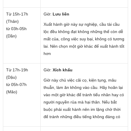
Từ 15h-17h
Giờ:
Lưu liên
(Thân)
Xuất hành giờ này sự nghiệp, cầu tài cầu
từ 03h-05h
lộc đều không đạt không những thế còn dễ
(Dần)
mất của, công việc suy bại, không có tương
lai. Nên chọn một giờ khác để xuất hành tốt
hơn
Từ 17h-19h
Giờ:
Xích khẩu
(Dậu)
Giờ này chủ việc cãi cọ, kiện tụng, mâu
từ 05h-07h
thuẫn, làm ăn không vào cầu. Hãy hoãn lại
(Mão)
vào một giờ khác để tránh tiểu nhân hay có
người nguyền rủa mà hại thân. Nếu bắt
buộc phải xuất hành nên im lặng chờ thời
để tránh những điều tiếng không đáng có