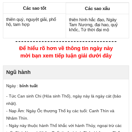
Các sao tốt
Các sao xấu
thiên quý, nguyệt giải, phổ
thiên hình hắc đạo, Ngày
hộ, tam hợp
Tam Nương, đại hao, quỷ
khốc, Tứ thời đại mộ
Để hiểu rõ hơn về thông tin ngày này
mời bạn xem tiếp luận giải dưới đây
Ngũ hành
Ngày :
bính tuất
- Tức Can
sinh
Chi (Hỏa sinh Thổ), ngày này là ngày cát (bảo
nhật).
- Nạp Âm: Ngày Ốc thượng Thổ
kỵ các tuổi
: Canh Thìn và
Nhâm Thìn.
- Ngày này thuộc hành Thổ
khắc
với hành Thủy,
ngoại trừ các