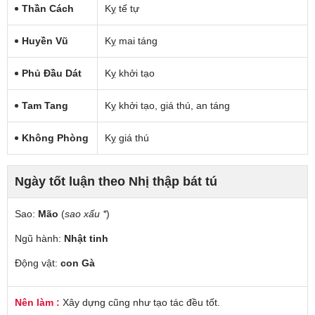
Thần Cách
Kỵ tế tự
Huyền Vũ
Kỵ mai táng
Phủ Đầu Dát
Kỵ khởi tạo
Tam Tang
Kỵ khởi tạo, giá thú, an táng
Không Phòng
Kỵ giá thú
Ngày tốt luận theo Nhị thập bát tú
Sao:
Mão
(
sao xấu *
)
Ngũ hành:
Nhật tinh
Động vật:
con Gà
Nên làm :
Xây dựng cũng như tạo tác đều tốt.