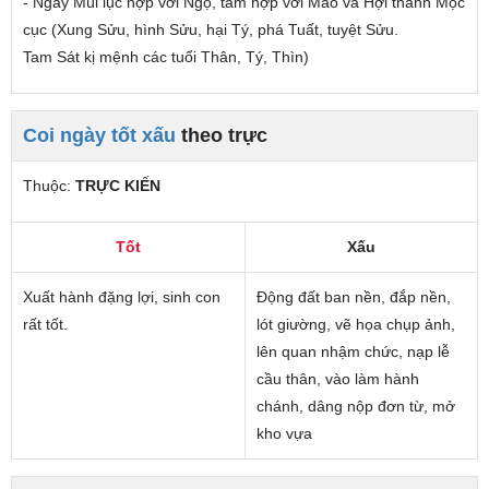
- Ngày Mùi lục hợp với Ngọ, tam hợp với Mão và Hợi thành Mộc
cục (Xung Sửu, hình Sửu, hại Tý, phá Tuất, tuyệt Sửu.
Tam Sát kị mệnh các tuổi Thân, Tý, Thìn)
Coi ngày tốt xấu
theo trực
Thuộc:
TRỰC KIẾN
Tốt
Xấu
Xuất hành đặng lợi, sinh con
Động đất ban nền, đắp nền,
rất tốt.
lót giường, vẽ họa chụp ảnh,
lên quan nhậm chức, nạp lễ
cầu thân, vào làm hành
chánh, dâng nộp đơn từ, mở
kho vựa