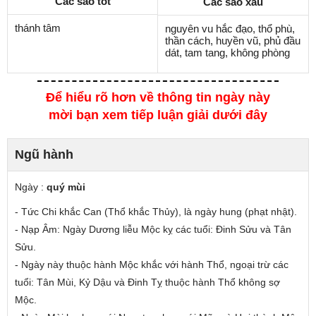
Các sao tốt
Các sao xấu
thánh tâm
nguyên vu hắc đạo, thổ phù,
thần cách, huyền vũ, phủ đầu
dát, tam tang, không phòng
Để hiểu rõ hơn về thông tin ngày này
mời bạn xem tiếp luận giải dưới đây
Ngũ hành
Ngày :
quý mùi
- Tức Chi
khắc
Can (Thổ khắc Thủy), là ngày hung (phạt nhật).
- Nạp Âm: Ngày Dương liễu Mộc
kỵ các tuổi
: Đinh Sửu và Tân
Sửu.
- Ngày này thuộc hành Mộc
khắc
với hành Thổ, ngoại trừ các
tuổi: Tân Mùi, Kỷ Dậu và Đinh Tỵ thuộc hành Thổ không sợ
Mộc.