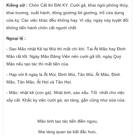
Kiêng cữ :
Chôn Cất thì ĐẠI KỴ. Cưới gã, khai ngòi phóng thủy,
khai trương, xuất hành, đóng giường lót giường, trổ cửa dựng
cửa kỵ. Các việc khác đều không hay. Vì vậy, ngày này tuyệt đối
không tiến hành chôn cất người chết
Ngoại lệ :
- Sao Mão nhật Kê tại Mùi thì mất chí khí. Tại Ất Mão hay Đinh
Mão rất tốt. Ngày Mão Đăng Viên nên cưới gã tốt, ngày Quý
Mão nếu tạo tác thì mất tiền của.
- Hạp với 8 ngày là Ất Mùi, Đinh Mùi, Tân Mùi, Ất Mão, Đinh
Mão, Tân Mão, Ất Hợi và Tân Hợi.
- Mão: nhật kê (con gà): Nhật tinh, sao xấu. Tốt nhất cho việc
xây cất. Khắc kỵ việc cưới gả, an táng, gắn cũng như sửa cửa.
Mão tinh tạo tác tiến điền ngưu,
Mai táng quan tai bất đắc hưu,