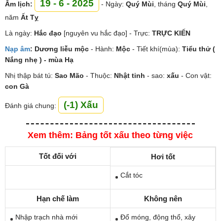
19 - 6 - 2025
Âm lịch:
- Ngày:
Quý Mùi
, tháng
Quý Mùi
,
năm
Ất Tỵ
Là ngày:
Hắc đạo
[nguyên vu hắc đạo] - Trực:
TRỰC KIẾN
Nạp âm
:
Dương liễu mộc
- Hành:
Mộc
- Tiết khí(mùa):
Tiểu thử (
Nắng nhẹ ) - mùa Hạ
Nhị thập bát tú:
Sao
Mão
- Thuộc:
Nhật tinh
- sao:
xấu
- Con vật:
con Gà
(-1) Xấu
Đánh giá chung:
Xem thêm: Bảng tốt xấu theo từng việc
Tốt đối với
Hơi tốt
Cắt tóc
Hạn chế làm
Không nên
Nhập trạch nhà mới
Đổ móng, động thổ, xây