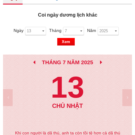
Coi ngày dương lịch khác
Ngày
Tháng
Năm
Xem
THÁNG 7 NĂM 2025
13
CHỦ NHẬT
Khi con người là dã thú, anh ta còn tồi tệ hơn cả dã thú