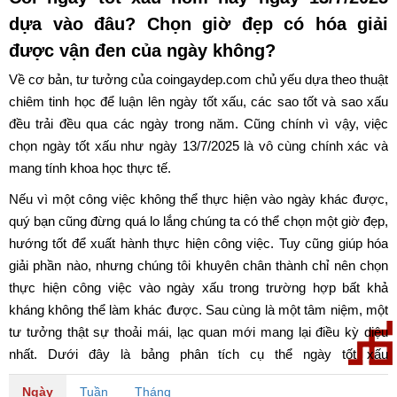
dựa vào đâu? Chọn giờ đẹp có hóa giải
được vận đen của ngày không?
Về cơ bản, tư tưởng của coingaydep.com chủ yếu dựa theo thuật
chiêm tinh học để luận lên ngày tốt xấu, các sao tốt và sao xấu
đều trải đều qua các ngày trong năm. Cũng chính vì vậy, việc
chọn ngày tốt xấu như ngày 13/7/2025 là vô cùng chính xác và
mang tính khoa học thực tế.
Nếu vì một công việc không thể thực hiện vào ngày khác được,
quý bạn cũng đừng quá lo lắng chúng ta có thể chọn một giờ đẹp,
hướng tốt để xuất hành thực hiện công việc. Tuy cũng giúp hóa
giải phần nào, nhưng chúng tôi khuyên chân thành chỉ nên chọn
thực hiện công việc vào ngày xấu trong trường hợp bất khả
kháng không thể làm khác được. Sau cùng là một tâm niệm, một
tư tưởng thật sự thoải mái, lạc quan mới mang lại điều kỳ diệu
nhất. Dưới đây là bảng phân tích cụ thể ngày tốt xấu
ngày 13/7/2025. Chúc quý bạn có một ngày may mắn và tốt lành.
Ngày
Tuần
Tháng