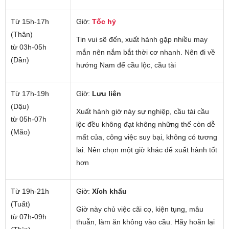
Từ 15h-17h
Giờ:
Tốc hỷ
(Thân)
Tin vui sẽ đến, xuất hành gặp nhiều may
từ 03h-05h
mắn nên nắm bắt thời cơ nhanh. Nên đi về
(Dần)
hướng Nam để cầu lộc, cầu tài
Từ 17h-19h
Giờ:
Lưu liên
(Dậu)
Xuất hành giờ này sự nghiệp, cầu tài cầu
từ 05h-07h
lộc đều không đạt không những thế còn dễ
(Mão)
mất của, công việc suy bại, không có tương
lai. Nên chọn một giờ khác để xuất hành tốt
hơn
Từ 19h-21h
Giờ:
Xích khẩu
(Tuất)
Giờ này chủ việc cãi cọ, kiện tụng, mâu
từ 07h-09h
thuẫn, làm ăn không vào cầu. Hãy hoãn lại