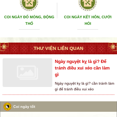
COI NGÀY ĐỔ MÓNG, ĐỘNG
COI NGÀY KẾT HÔN, CƯỚI
THỔ
HỎI
THƯ VIỆN LIÊN QUAN
Ngày nguyệt kỵ là gì? Để
tránh điều xui xẻo cần làm
gì
Ngày nguyệt kỵ là gì? cần tránh làm
gì để tránh điều xui xẻo
Coi ngày tốt