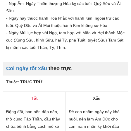
- Nạp Âm: Ngày Thiên thượng Hỏa
kỵ các tuổi
: Quý Sửu và Ất
Sửu.
- Ngày này thuộc hành Hỏa
khắc
với hành Kim,
ngoại trừ các
tuổi
: Quý Dậu và Ất Mùi thuộc hành Kim không sợ Hỏa.
- Ngày Mùi lục hợp với Ngọ, tam hợp với Mão và Hợi thành Mộc
cục (Xung Sửu, hình Sửu, hại Tý, phá Tuất, tuyệt Sửu) Tam Sát
kị mệnh các tuổi Thân, Tý, Thìn.
Coi ngày tốt xấu
theo trực
Thuộc:
TRỰC TRỪ
Tốt
Xấu
Động đất, ban nền đắp nền,
Đẻ con nhằm ngày này khó
thờ cúng Táo Thần, cầu thầy
nuôi, nên làm Âm Đức cho
chữa bệnh bằng cách mổ xẻ
con, nam nhân kỵ khởi đầu