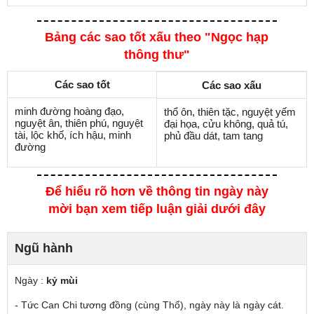
Bảng các sao tốt xấu theo "Ngọc hạp
thông thư"
Các sao tốt
Các sao xấu
minh đường hoàng đạo,
thổ ôn, thiên tặc, nguyệt yếm
nguyệt ân, thiên phú, nguyệt
đại họa, cửu không, quả tú,
tài, lộc khố, ích hậu, minh
phủ đầu dát, tam tang
đường
Để hiểu rõ hơn về thông tin ngày này
mời bạn xem tiếp luận giải dưới đây
Ngũ hành
Ngày :
kỷ mùi
- Tức Can Chi tương đồng (cùng Thổ), ngày này là ngày cát.