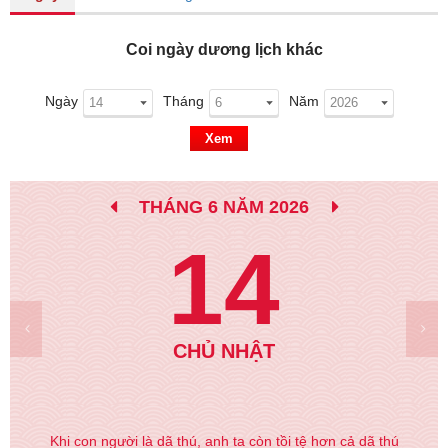
Coi ngày dương lịch khác
Ngày
Tháng
Năm
Xem
THÁNG 6 NĂM 2026
14
CHỦ NHẬT
Khi con người là dã thú, anh ta còn tồi tệ hơn cả dã thú