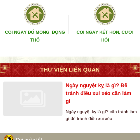
COI NGÀY ĐỔ MÓNG, ĐỘNG
COI NGÀY KẾT HÔN, CƯỚI
THỔ
HỎI
THƯ VIỆN LIÊN QUAN
Ngày nguyệt kỵ là gì? Để
tránh điều xui xẻo cần làm
gì
Ngày nguyệt kỵ là gì? cần tránh làm
gì để tránh điều xui xẻo
Coi ngày tốt