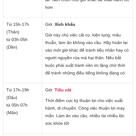
hơn
Từ 15h-17h
Giờ:
Xích khẩu
(Thân)
Giờ này chủ việc cãi cọ, kiện tụng, mâu
từ 03h-05h
thuẫn, làm ăn không vào cầu. Hãy hoãn lại
(Dần)
vào một giờ khác để tránh tiểu nhân hay có
người nguyền rủa mà hại thân. Nếu bắt
buộc phải xuất hành nên im lặng chờ thời
để tránh những điều tiếng không đáng có
Từ 17h-19h
Giờ:
Tiểu cát
(Dậu)
Thời điểm cực kỳ thuận lợi cho việc xuất
từ 05h-07h
hành, di chuyển. Công việc thuận lợi may
(Mão)
mắn. Làm ăn vào cầu, nhiều tài nhiều lộc
sức khỏe tốt