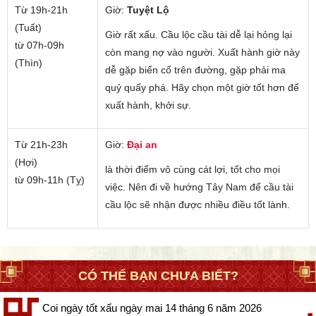
Từ 19h-21h
Giờ:
Tuyệt Lộ
(Tuất)
Giờ rất xấu. Cầu lộc cầu tài dễ lại hỏng lại
từ 07h-09h
còn mang nợ vào người. Xuất hành giờ này
(Thìn)
dễ gặp biến cố trên đường, gặp phải ma
quỷ quấy phá. Hãy chọn một giờ tốt hơn để
xuất hành, khởi sự.
Từ 21h-23h
Giờ:
Đại an
(Hợi)
là thời điểm vô cùng cát lợi, tốt cho mọi
từ 09h-11h (Tỵ)
việc. Nên đi về hướng Tây Nam để cầu tài
cầu lộc sẽ nhận được nhiều điều tốt lành.
CÓ THỂ BẠN CHƯA BIẾT?
Coi ngày tốt xấu ngày mai 14 tháng 6 năm 2026