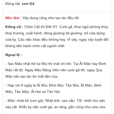
Động vật:
con Gà
Nên làm :
Xây dựng cũng như tạo tác đều tốt.
Kiêng cữ :
Chôn Cất thì ĐẠI KỴ. Cưới gã, khai ngòi phóng thủy,
khai trương, xuất hành, đóng giường lót giường, trổ cửa dựng
cửa kỵ. Các việc khác đều không hay. Vì vậy, ngày này tuyệt đối
không tiến hành chôn cất người chết
Ngoại lệ :
- Sao Mão nhật Kê tại Mùi thì mất chí khí. Tại Ất Mão hay Đinh
Mão rất tốt. Ngày Mão Đăng Viên nên cưới gã tốt, ngày Quý
Mão nếu tạo tác thì mất tiền của.
- Hạp với 8 ngày là Ất Mùi, Đinh Mùi, Tân Mùi, Ất Mão, Đinh
Mão, Tân Mão, Ất Hợi và Tân Hợi.
- Mão: nhật kê (con gà): Nhật tinh, sao xấu. Tốt nhất cho việc
xây cất. Khắc kỵ việc cưới gả, an táng, gắn cũng như sửa cửa.