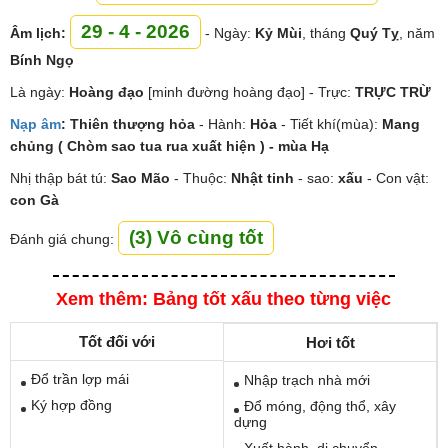
29 - 4 - 2026
Âm lịch:
- Ngày:
Kỷ Mùi
, tháng
Quý Tỵ
, năm
Bính Ngọ
Là ngày:
Hoàng đạo
[minh đường hoàng đạo] - Trực:
TRỰC TRỪ
Nạp âm
:
Thiên thượng hỏa
- Hành:
Hỏa
- Tiết khí(mùa):
Mang
chủng ( Chòm sao tua rua xuất hiện ) - mùa Hạ
Nhị thập bát tú:
Sao
Mão
- Thuộc:
Nhật tinh
- sao:
xấu
- Con vật:
con Gà
(3) Vô cùng tốt
Đánh giá chung:
Xem thêm: Bảng tốt xấu theo từng việc
Tốt đối với
Hơi tốt
Đổ trần lợp mái
Nhập trạch nhà mới
Ký hợp đồng
Đổ móng, động thổ, xây
dựng
Xuất hành, di chuyển