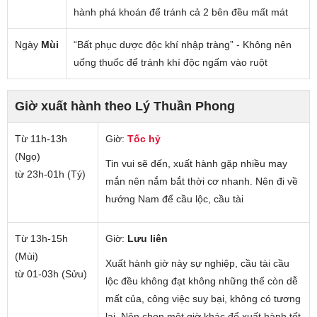
hành phá khoán để tránh cả 2 bên đều mất mát
Ngày
Mùi
“Bất phục dược độc khí nhập tràng” - Không nên
uống thuốc để tránh khí độc ngấm vào ruột
Giờ xuất hành theo Lý Thuần Phong
Từ 11h-13h
Giờ:
Tốc hỷ
(Ngọ)
Tin vui sẽ đến, xuất hành gặp nhiều may
từ 23h-01h (Tý)
mắn nên nắm bắt thời cơ nhanh. Nên đi về
hướng Nam để cầu lộc, cầu tài
Từ 13h-15h
Giờ:
Lưu liên
(Mùi)
Xuất hành giờ này sự nghiệp, cầu tài cầu
từ 01-03h (Sửu)
lộc đều không đạt không những thế còn dễ
mất của, công việc suy bại, không có tương
lai. Nên chọn một giờ khác để xuất hành tốt