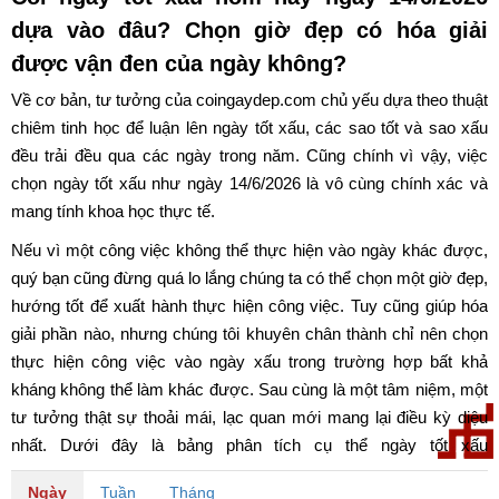
dựa vào đâu? Chọn giờ đẹp có hóa giải
được vận đen của ngày không?
Về cơ bản, tư tưởng của coingaydep.com chủ yếu dựa theo thuật
chiêm tinh học để luận lên ngày tốt xấu, các sao tốt và sao xấu
đều trải đều qua các ngày trong năm. Cũng chính vì vậy, việc
chọn ngày tốt xấu như ngày 14/6/2026 là vô cùng chính xác và
mang tính khoa học thực tế.
Nếu vì một công việc không thể thực hiện vào ngày khác được,
quý bạn cũng đừng quá lo lắng chúng ta có thể chọn một giờ đẹp,
hướng tốt để xuất hành thực hiện công việc. Tuy cũng giúp hóa
giải phần nào, nhưng chúng tôi khuyên chân thành chỉ nên chọn
thực hiện công việc vào ngày xấu trong trường hợp bất khả
kháng không thể làm khác được. Sau cùng là một tâm niệm, một
tư tưởng thật sự thoải mái, lạc quan mới mang lại điều kỳ diệu
nhất. Dưới đây là bảng phân tích cụ thể ngày tốt xấu
ngày 14/6/2026. Chúc quý bạn có một ngày may mắn và tốt lành.
Ngày
Tuần
Tháng