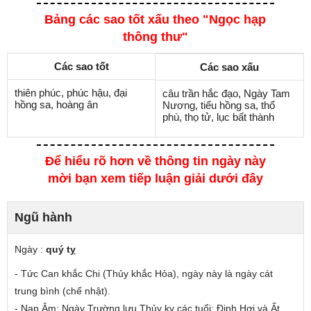
Bảng các sao tốt xấu theo "Ngọc hạp
thông thư"
Các sao tốt
Các sao xấu
thiên phúc, phúc hậu, đại
câu trần hắc đạo, Ngày Tam
hồng sa, hoàng ân
Nương, tiểu hồng sa, thổ
phù, thọ tử, lục bất thành
Để hiểu rõ hơn về thông tin ngày này
mời bạn xem tiếp luận giải dưới đây
Ngũ hành
Ngày :
quý tỵ
- Tức Can
khắc
Chi (Thủy khắc Hỏa), ngày này là ngày cát
trung bình (chế nhật).
- Nạp Âm: Ngày Trường lưu Thủy
kỵ các tuổi
: Đinh Hợi và Ất