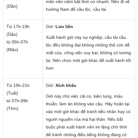
mắn nên nắm bắt thời cơ nhanh. Nên đi về
(Dần)
hướng Nam để cầu lộc, cầu tài
Từ 17h-19h
Giờ:
Lưu liên
(Dậu)
Xuất hành giờ này sự nghiệp, cầu tài cầu
từ 05h-07h
lộc đều không đạt không những thế còn dễ
(Mão)
mất của, công việc suy bại, không có tương
lai. Nên chọn một giờ khác để xuất hành tốt
hơn
Từ 19h-21h
Giờ:
Xích khẩu
(Tuất)
Giờ này chủ việc cãi cọ, kiện tụng, mâu
từ 07h-09h
thuẫn, làm ăn không vào cầu. Hãy hoãn lại
(Thìn)
vào một giờ khác để tránh tiểu nhân hay có
người nguyền rủa mà hại thân. Nếu bắt
buộc phải xuất hành nên im lặng chờ thời
để tránh những điều tiếng không đáng có