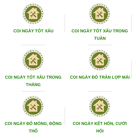
COI NGÀY TỐT XẤU
COI NGÀY TỐT XẤU TRONG
TUẦN
COI NGÀY TỐT XẤU TRONG
COI NGÀY ĐỔ TRẦN LỢP MÁI
THÁNG
COI NGÀY ĐỔ MÓNG, ĐỘNG
COI NGÀY KẾT HÔN, CƯỚI
THỔ
HỎI