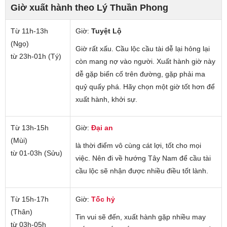
Giờ xuất hành theo Lý Thuần Phong
Từ 11h-13h
Giờ:
Tuyệt Lộ
(Ngọ)
Giờ rất xấu. Cầu lộc cầu tài dễ lại hỏng lại
từ 23h-01h (Tý)
còn mang nợ vào người. Xuất hành giờ này
dễ gặp biến cố trên đường, gặp phải ma
quỷ quấy phá. Hãy chọn một giờ tốt hơn để
xuất hành, khởi sự.
Từ 13h-15h
Giờ:
Đại an
(Mùi)
là thời điểm vô cùng cát lợi, tốt cho mọi
từ 01-03h (Sửu)
việc. Nên đi về hướng Tây Nam để cầu tài
cầu lộc sẽ nhận được nhiều điều tốt lành.
Từ 15h-17h
Giờ:
Tốc hỷ
(Thân)
Tin vui sẽ đến, xuất hành gặp nhiều may
từ 03h-05h