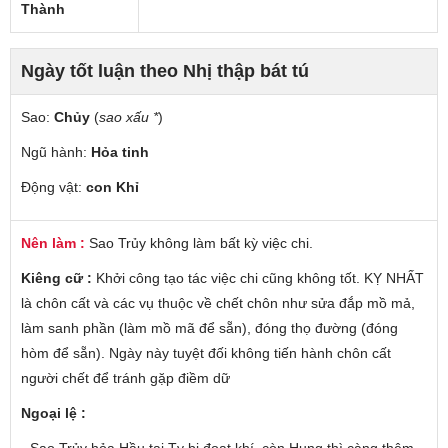
Thành
Ngày tốt luận theo Nhị thập bát tú
Sao:
Chủy
(
sao xấu *
)
Ngũ hành:
Hỏa tinh
Động vật:
con Khỉ
Nên làm :
Sao Trủy không làm bất kỳ việc chi.
Kiêng cữ :
Khởi công tạo tác việc chi cũng không tốt. KỴ NHẤT
là chôn cất và các vụ thuộc về chết chôn như sửa đắp mồ mả,
làm sanh phần (làm mồ mã để sẵn), đóng thọ đường (đóng
hòm để sẵn). Ngày này tuyệt đối không tiến hành chôn cất
người chết để tránh gặp điềm dữ
Ngoại lệ :
- Sao Trủy hỏa Hầu tại Tỵ bị đoạt khí, còn Hung thì càng thêm