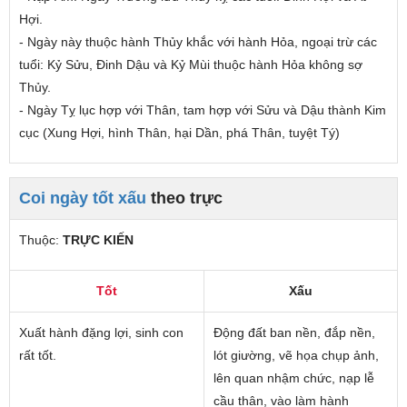
Hợi.
- Ngày này thuộc hành Thủy
khắc
với hành Hỏa,
ngoại trừ các
tuổi
: Kỷ Sửu, Đinh Dậu và Kỷ Mùi thuộc hành Hỏa không sợ
Thủy.
- Ngày Tỵ lục hợp với Thân, tam hợp với Sửu và Dậu thành Kim
cục (Xung Hợi, hình Thân, hại Dần, phá Thân, tuyệt Tý)
Coi ngày tốt xấu
theo trực
Thuộc:
TRỰC KIẾN
Tốt
Xấu
Xuất hành đặng lợi, sinh con
Động đất ban nền, đắp nền,
rất tốt.
lót giường, vẽ họa chụp ảnh,
lên quan nhậm chức, nạp lễ
cầu thân, vào làm hành