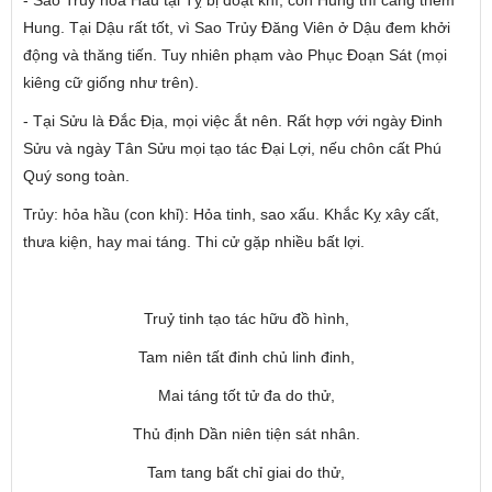
Hung. Tại Dậu rất tốt, vì Sao Trủy Đăng Viên ở Dậu đem khởi
động và thăng tiến. Tuy nhiên phạm vào Phục Đoạn Sát (mọi
kiêng cữ giống như trên).
- Tại Sửu là Đắc Địa, mọi việc ắt nên. Rất hợp với ngày Đinh
Sửu và ngày Tân Sửu mọi tạo tác Đại Lợi, nếu chôn cất Phú
Quý song toàn.
Trủy: hỏa hầu (con khỉ): Hỏa tinh, sao xấu. Khắc Kỵ xây cất,
thưa kiện, hay mai táng. Thi cử gặp nhiều bất lợi.
Truỷ tinh tạo tác hữu đồ hình,
Tam niên tất đinh chủ linh đinh,
Mai táng tốt tử đa do thử,
Thủ định Dần niên tiện sát nhân.
Tam tang bất chỉ giai do thử,