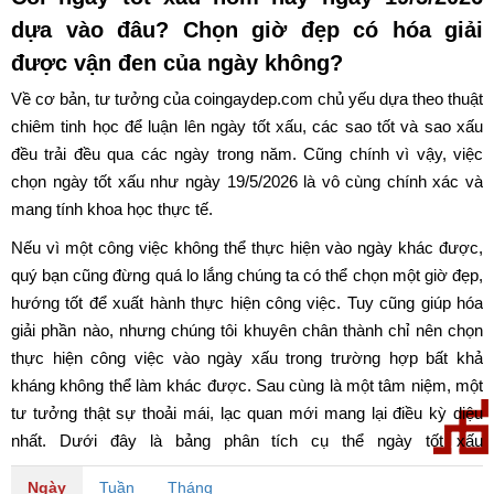
dựa vào đâu? Chọn giờ đẹp có hóa giải
được vận đen của ngày không?
Về cơ bản, tư tưởng của coingaydep.com chủ yếu dựa theo thuật
chiêm tinh học để luận lên ngày tốt xấu, các sao tốt và sao xấu
đều trải đều qua các ngày trong năm. Cũng chính vì vậy, việc
chọn ngày tốt xấu như ngày 19/5/2026 là vô cùng chính xác và
mang tính khoa học thực tế.
Nếu vì một công việc không thể thực hiện vào ngày khác được,
quý bạn cũng đừng quá lo lắng chúng ta có thể chọn một giờ đẹp,
hướng tốt để xuất hành thực hiện công việc. Tuy cũng giúp hóa
giải phần nào, nhưng chúng tôi khuyên chân thành chỉ nên chọn
thực hiện công việc vào ngày xấu trong trường hợp bất khả
kháng không thể làm khác được. Sau cùng là một tâm niệm, một
tư tưởng thật sự thoải mái, lạc quan mới mang lại điều kỳ diệu
nhất. Dưới đây là bảng phân tích cụ thể ngày tốt xấu
ngày 19/5/2026. Chúc quý bạn có một ngày may mắn và tốt lành.
Ngày
Tuần
Tháng