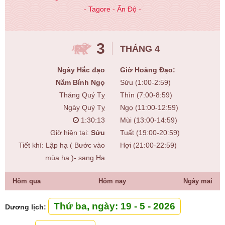
- Tagore - Ấn Độ -
3
THÁNG 4
Ngày Hắc đạo
Giờ Hoàng Đạo:
Năm Bính Ngọ
Sửu (1:00-2:59)
Tháng Quý Tỵ
Thìn (7:00-8:59)
Ngày Quý Tỵ
Ngọ (11:00-12:59)
1:30:14
Mùi (13:00-14:59)
Giờ hiện tại:
Sửu
Tuất (19:00-20:59)
Tiết khí: Lập hạ ( Bước vào
Hợi (21:00-22:59)
mùa hạ )- sang Hạ
Hôm qua
Hôm nay
Ngày mai
Thứ ba, ngày: 19 - 5 - 2026
Dương lịch: