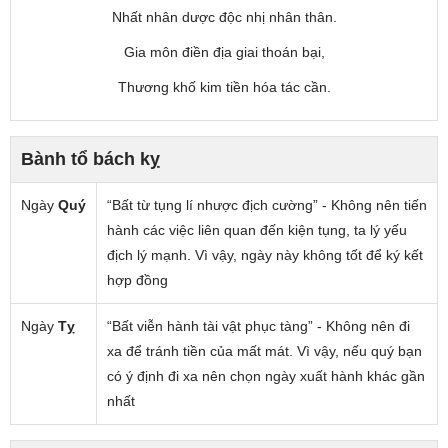
Nhất nhân dược độc nhị nhân thân.
Gia môn điền địa giai thoán bại,
Thương khố kim tiền hóa tác cần.
Bành tổ bách kỵ
Ngày
Quý
“Bất từ tụng lí nhược địch cường” - Không nên tiến
hành các việc liên quan đến kiện tụng, ta lý yếu
địch lý mạnh. Vì vậy, ngày này không tốt để ký kết
hợp đồng
Ngày
Tỵ
“Bất viễn hành tài vật phục tàng” - Không nên đi
xa để tránh tiền của mất mát. Vì vậy, nếu quý bạn
có ý định đi xa nên chọn ngày xuất hành khác gần
nhất