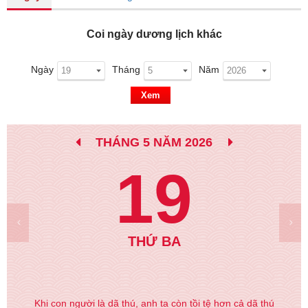
Coi ngày dương lịch khác
Ngày
Tháng
Năm
Xem
THÁNG 5 NĂM 2026
19
THỨ BA
Khi con người là dã thú, anh ta còn tồi tệ hơn cả dã thú