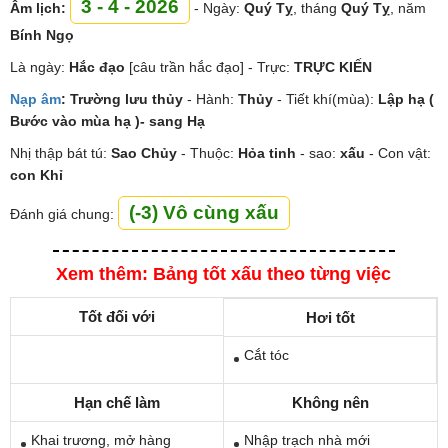
3 - 4 - 2026
Âm lịch:
- Ngày:
Quý Tỵ
, tháng
Quý Tỵ
, năm
Bính Ngọ
Là ngày:
Hắc đạo
[câu trần hắc đạo] - Trực:
TRỰC KIẾN
Nạp âm
:
Trường lưu thủy
- Hành:
Thủy
- Tiết khí(mùa):
Lập hạ (
Bước vào mùa hạ )- sang Hạ
Nhị thập bát tú:
Sao
Chủy
- Thuộc:
Hỏa tinh
- sao:
xấu
- Con vật:
con Khỉ
(-3) Vô cùng xấu
Đánh giá chung:
Xem thêm: Bảng tốt xấu theo từng việc
Tốt đối với
Hơi tốt
Cắt tóc
Hạn chế làm
Không nên
Khai trương, mở hàng
Nhập trạch nhà mới