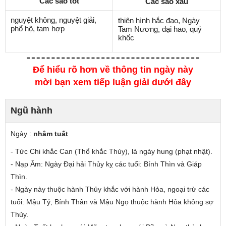
Các sao tốt
Các sao xấu
nguyệt không, nguyệt giải,
thiên hình hắc đạo, Ngày
phổ hộ, tam hợp
Tam Nương, đại hao, quỷ
khốc
Để hiểu rõ hơn về thông tin ngày này
mời bạn xem tiếp luận giải dưới đây
Ngũ hành
Ngày :
nhâm tuất
- Tức Chi
khắc
Can (Thổ khắc Thủy), là ngày hung (phạt nhật).
- Nạp Âm: Ngày Đại hải Thủy
kỵ các tuổi
: Bính Thìn và Giáp
Thìn.
- Ngày này thuộc hành Thủy
khắc
với hành Hỏa, ngoại trừ các
tuổi: Mậu Tý, Bính Thân và Mậu Ngọ thuộc hành Hỏa không sợ
Thủy.