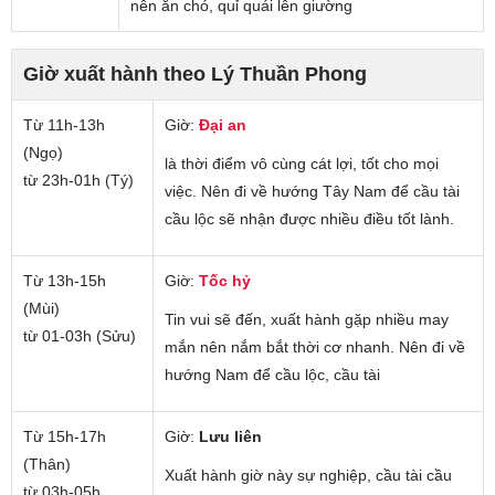
nên ăn chó, quỉ quái lên giường
Giờ xuất hành theo Lý Thuần Phong
Từ 11h-13h
Giờ:
Đại an
(Ngọ)
là thời điểm vô cùng cát lợi, tốt cho mọi
từ 23h-01h (Tý)
việc. Nên đi về hướng Tây Nam để cầu tài
cầu lộc sẽ nhận được nhiều điều tốt lành.
Từ 13h-15h
Giờ:
Tốc hỷ
(Mùi)
Tin vui sẽ đến, xuất hành gặp nhiều may
từ 01-03h (Sửu)
mắn nên nắm bắt thời cơ nhanh. Nên đi về
hướng Nam để cầu lộc, cầu tài
Từ 15h-17h
Giờ:
Lưu liên
(Thân)
Xuất hành giờ này sự nghiệp, cầu tài cầu
từ 03h-05h