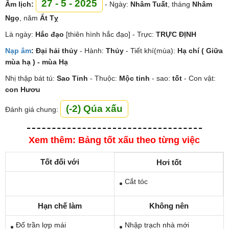
27 - 5 - 2025
Âm lịch:
- Ngày:
Nhâm Tuất
, tháng
Nhâm
Ngọ
, năm
Ất Tỵ
Là ngày:
Hắc đạo
[thiên hình hắc đạo] - Trực:
TRỰC ĐỊNH
Nạp âm
:
Đại hải thủy
- Hành:
Thủy
- Tiết khí(mùa):
Hạ chí ( Giữa
mùa hạ ) - mùa Hạ
Nhị thập bát tú:
Sao
Tinh
- Thuộc:
Mộc tinh
- sao:
tốt
- Con vật:
con Hươu
(-2) Qúa xấu
Đánh giá chung:
Xem thêm: Bảng tốt xấu theo từng việc
Tốt đối với
Hơi tốt
Cắt tóc
Hạn chế làm
Không nên
Đổ trần lợp mái
Nhập trạch nhà mới