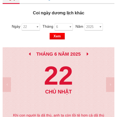
Coi ngày dương lịch khác
Ngày
Tháng
Năm
Xem
THÁNG 6 NĂM 2025
22
CHỦ NHẬT
Khi con người là dã thú, anh ta còn tồi tệ hơn cả dã thú