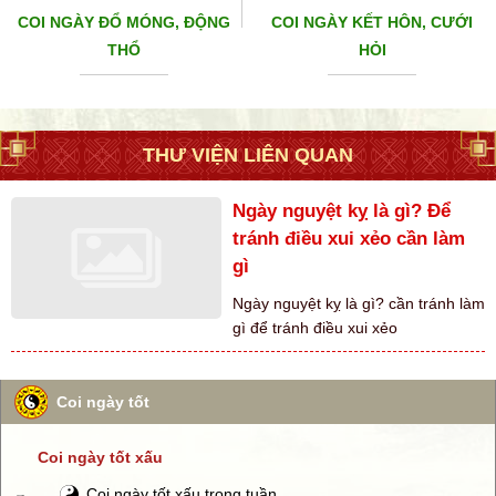
COI NGÀY ĐỔ MÓNG, ĐỘNG
COI NGÀY KẾT HÔN, CƯỚI
THỔ
HỎI
THƯ VIỆN LIÊN QUAN
Ngày nguyệt kỵ là gì? Để
tránh điều xui xẻo cần làm
gì
Ngày nguyệt kỵ là gì? cần tránh làm
gì để tránh điều xui xẻo
Coi ngày tốt
Coi ngày tốt xấu
Coi ngày tốt xấu trong tuần