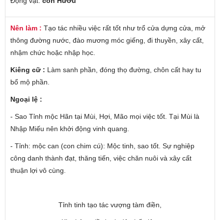
Động vật:
con Hươu
Nên làm :
Tạo tác nhiều việc rất tốt như trổ cửa dựng cửa, mở
thông đường nước, đào mương móc giếng, đi thuyền, xây cất,
nhậm chức hoặc nhập học.
Kiêng cữ :
Làm sanh phần, đóng thọ đường, chôn cất hay tu
bổ mộ phần.
Ngoại lệ :
- Sao Tỉnh mộc Hãn tại Mùi, Hợi, Mão mọi việc tốt. Tại Mùi là
Nhập Miếu nên khởi động vinh quang.
- Tỉnh: mộc can (con chim cú): Mộc tinh, sao tốt. Sự nghiệp
công danh thành đạt, thăng tiến, việc chăn nuôi và xây cất
thuận lợi vô cùng.
Tỉnh tinh tạo tác vượng tàm điền,