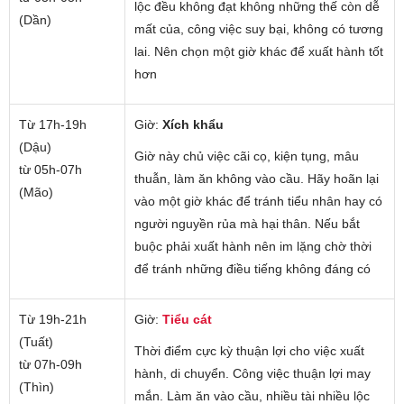
lộc đều không đạt không những thế còn dễ
(Dần)
mất của, công việc suy bại, không có tương
lai. Nên chọn một giờ khác để xuất hành tốt
hơn
Từ 17h-19h
Giờ:
Xích khẩu
(Dậu)
Giờ này chủ việc cãi cọ, kiện tụng, mâu
từ 05h-07h
thuẫn, làm ăn không vào cầu. Hãy hoãn lại
(Mão)
vào một giờ khác để tránh tiểu nhân hay có
người nguyền rủa mà hại thân. Nếu bắt
buộc phải xuất hành nên im lặng chờ thời
để tránh những điều tiếng không đáng có
Từ 19h-21h
Giờ:
Tiểu cát
(Tuất)
Thời điểm cực kỳ thuận lợi cho việc xuất
từ 07h-09h
hành, di chuyển. Công việc thuận lợi may
(Thìn)
mắn. Làm ăn vào cầu, nhiều tài nhiều lộc