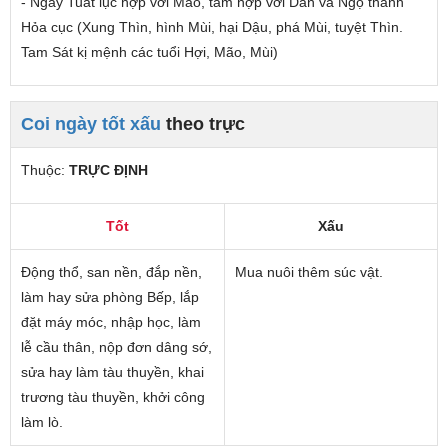
- Ngày Tuất lục hợp với Mão, tam hợp với Dần và Ngọ thành
Hỏa cục (Xung Thìn, hình Mùi, hại Dậu, phá Mùi, tuyệt Thìn.
Tam Sát kị mệnh các tuổi Hợi, Mão, Mùi)
Coi ngày tốt xấu
theo trực
Thuộc:
TRỰC ĐỊNH
Tốt
Xấu
Động thổ, san nền, đắp nền,
Mua nuôi thêm súc vật.
làm hay sửa phòng Bếp, lắp
đặt máy móc, nhập học, làm
lễ cầu thân, nộp đơn dâng sớ,
sửa hay làm tàu thuyền, khai
trương tàu thuyền, khởi công
làm lò.