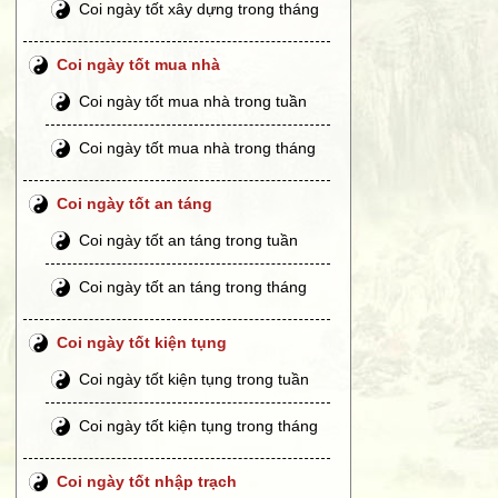
Coi ngày tốt xây dựng trong tháng
Coi ngày tốt mua nhà
Coi ngày tốt mua nhà trong tuần
Coi ngày tốt mua nhà trong tháng
Coi ngày tốt an táng
Coi ngày tốt an táng trong tuần
Coi ngày tốt an táng trong tháng
Coi ngày tốt kiện tụng
Coi ngày tốt kiện tụng trong tuần
Coi ngày tốt kiện tụng trong tháng
Coi ngày tốt nhập trạch