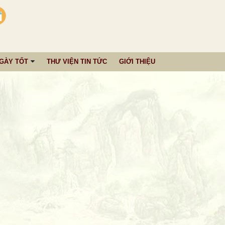
NGÀY TỐT
THƯ VIỆN TIN TỨC
GIỚI THIỆU