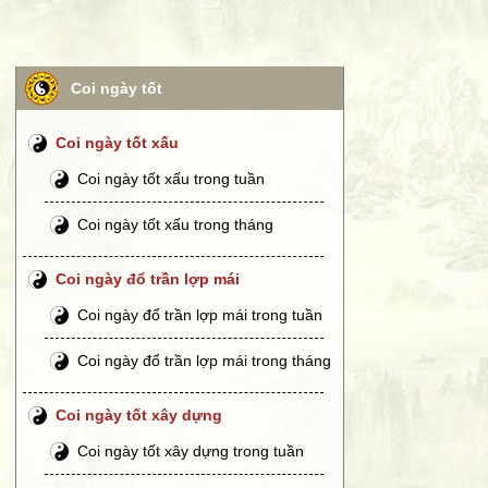
Coi ngày tốt
Coi ngày tốt xấu
Coi ngày tốt xấu trong tuần
Coi ngày tốt xấu trong tháng
Coi ngày đổ trần lợp mái
Coi ngày đổ trần lợp mái trong tuần
Coi ngày đổ trần lợp mái trong tháng
Coi ngày tốt xây dựng
Coi ngày tốt xây dựng trong tuần