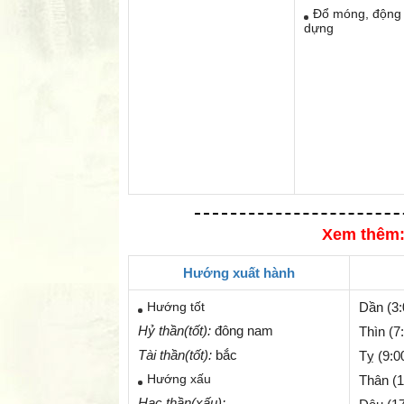
Đổ móng, động 
dựng
Xem thêm:
Hướng xuất hành
Hướng tốt
Dần (3:
Hỷ thần(tốt):
đông nam
Thìn (7
Tài thần(tốt):
bắc
Tỵ (9:0
Hướng xấu
Thân (1
Hạc thần(xấu):