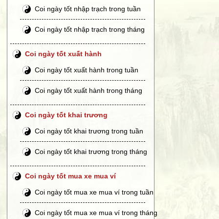
Coi ngày tốt nhập trạch trong tuần
Coi ngày tốt nhập trạch trong tháng
Coi ngày tốt xuất hành
Coi ngày tốt xuất hành trong tuần
Coi ngày tốt xuất hành trong tháng
Coi ngày tốt khai trương
Coi ngày tốt khai trương trong tuần
Coi ngày tốt khai trương trong tháng
Coi ngày tốt mua xe mua ví
Coi ngày tốt mua xe mua ví trong tuần
Coi ngày tốt mua xe mua ví trong tháng