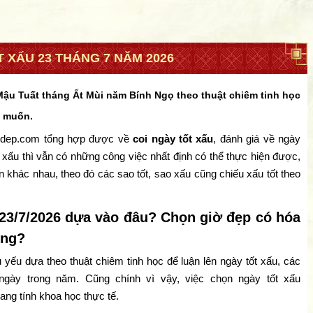
 XẤU 23 THÁNG 7 NĂM 2026
ậu Tuất tháng Ất Mùi năm Bính Ngọ theo thuật chiêm tinh học
n muốn.
aydep.com tổng hợp được về
coi ngày tốt xấu
, đánh giá về ngày
ù xấu thì vẫn có những công việc nhất định có thể thực hiện được,
n khác nhau, theo đó các sao tốt, sao xấu cũng chiếu xấu tốt theo
 23/7/2026 dựa vào đâu? Chọn giờ đẹp có hóa
ông?
ếu dựa theo thuật chiêm tinh học để luận lên ngày tốt xấu, các
ngày trong năm. Cũng chính vì vậy, việc chọn ngày tốt xấu
ng tính khoa học thực tế.