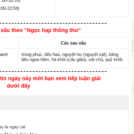
:00-18:59)
:00-22:59)
 xấu theo "Ngọc hạp thông thư"
Các sao xấu
hanh
trùng phục, tiểu hao, nguyệt hư (nguyệt sát), băng
tiêu ngọa hãm, hà khôi (cấu giảo), sát chủ, quỷ khốc
tin ngày này mời bạn xem tiếp luận giải
dưới đây
y là ngày cát.