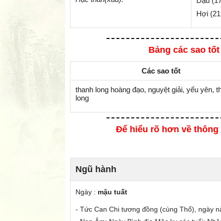
Dậu (17
Hợi (21
Bảng các sao tốt
Các sao tốt
thanh long hoàng đạo, nguyệt giải, yếu yên, t
long
Để hiểu rõ hơn về thông 
Ngũ hành
Ngày :
mậu tuất
- Tức Can Chi tương đồng (cùng Thổ), ngày nà