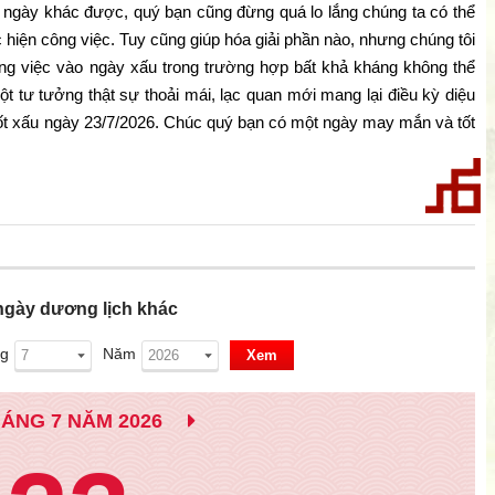
 ngày khác được, quý bạn cũng đừng quá lo lắng chúng ta có thể
 hiện công việc. Tuy cũng giúp hóa giải phần nào, nhưng chúng tôi
ng việc vào ngày xấu trong trường hợp bất khả kháng không thể
 tư tưởng thật sự thoải mái, lạc quan mới mang lại điều kỳ diệu
 tốt xấu ngày 23/7/2026. Chúc quý bạn có một ngày may mắn và tốt
ngày dương lịch khác
g
Năm
Xem
ÁNG 7 NĂM 2026