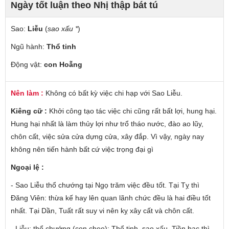
Ngày tốt luận theo Nhị thập bát tú
Sao:
Liễu
(
sao xấu *
)
Ngũ hành:
Thổ tinh
Động vật:
con Hoẵng
Nên làm :
Không có bất kỳ việc chi hạp với Sao Liễu.
Kiêng cữ :
Khởi công tạo tác việc chi cũng rất bất lợi, hung hại.
Hung hại nhất là làm thủy lợi như trổ tháo nước, đào ao lũy,
chôn cất, việc sửa cửa dựng cửa, xây đắp. Vì vậy, ngày nay
không nên tiến hành bất cứ việc trọng đại gì
Ngoại lệ :
- Sao Liễu thổ chướng tại Ngọ trăm việc đều tốt. Tại Tỵ thì
Đăng Viên: thừa kế hay lên quan lãnh chức đều là hai điều tốt
nhất. Tại Dần, Tuất rất suy vi nên kỵ xây cất và chôn cất.
- Liễu: thổ chướng (con cheo): Thổ tinh, sao xấu. Tiền bạc thì