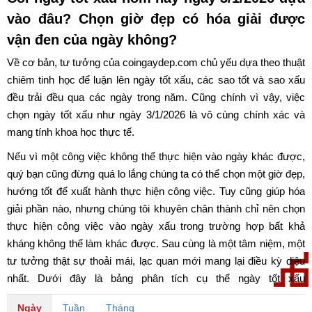
vào đâu? Chọn giờ đẹp có hóa giải được
vận đen của ngày không?
Về cơ bản, tư tưởng của coingaydep.com chủ yếu dựa theo thuật
chiêm tinh học để luận lên ngày tốt xấu, các sao tốt và sao xấu
đều trải đều qua các ngày trong năm. Cũng chính vì vậy, việc
chọn ngày tốt xấu như ngày 3/1/2026 là vô cùng chính xác và
mang tính khoa học thực tế.
Nếu vì một công việc không thể thực hiện vào ngày khác được,
quý bạn cũng đừng quá lo lắng chúng ta có thể chọn một giờ đẹp,
hướng tốt để xuất hành thực hiện công việc. Tuy cũng giúp hóa
giải phần nào, nhưng chúng tôi khuyên chân thành chỉ nên chọn
thực hiện công việc vào ngày xấu trong trường hợp bất khả
kháng không thể làm khác được. Sau cùng là một tâm niệm, một
tư tưởng thật sự thoải mái, lạc quan mới mang lại điều kỳ diệu
nhất. Dưới đây là bảng phân tích cụ thể ngày tốt xấu
ngày 3/1/2026. Chúc quý bạn có một ngày may mắn và tốt lành.
Ngày
Tuần
Tháng