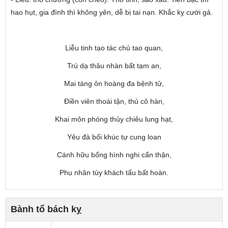
hao hụt, gia đình thì không yên, dễ bị tai nạn. Khắc kỵ cưới gả.
Liễu tinh tạo tác chủ tao quan,
Trú dạ thâu nhàn bất tạm an,
Mai táng ôn hoàng đa bệnh tử,
Điền viên thoái tận, thủ cô hàn,
Khai môn phóng thủy chiêu lung hạt,
Yêu đà bối khúc tự cung loan
Cánh hữu bổng hình nghi cẩn thận,
Phụ nhân tùy khách tẩu bất hoàn.
Bành tổ bách kỵ