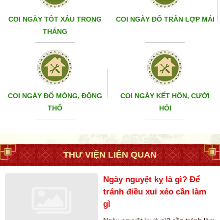
COI NGÀY TỐT XẤU TRONG
COI NGÀY ĐỔ TRẦN LỢP MÁI
THÁNG
COI NGÀY ĐỔ MÓNG, ĐỘNG
COI NGÀY KẾT HÔN, CƯỚI
THỔ
HỎI
THƯ VIỆN LIÊN QUAN
Ngày nguyệt kỵ là gì? Để
tránh điều xui xẻo cần làm
gì