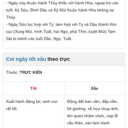
- Ngày này thuộc hành Thủy khắc với hành Hỏa, ngoại trừ các
tuổi: Kỷ Sửu, Đinh Dậu và Kỷ Mùi thuộc hành Hỏa không sợ
Thủy.
- Ngày Sửu lục hợp với Tý, tam hợp với Tỵ và Dậu thành Kim
cục (Xung Mùi, hình Tuất, hại Ngọ, phá Thìn, tuyệt Mùi) Tam
Sát kị mệnh các tuổi Dần, Ngọ, Tuất.
Coi ngày tốt xấu
theo trực
Thuộc:
TRỰC KIẾN
Tốt
Xấu
Xuất hành đặng lợi, sinh con
Động đất ban nền, đắp nền,
rất tốt.
lót giường, vẽ họa chụp ảnh,
lên quan nhậm chức, nạp lễ
cầu thân, vào làm hành