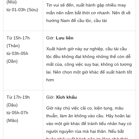
(Mùi)
Tin vui sẽ đến, xuất hành gặp nhiều may
từ 01-03h (Sửu)
mắn nên nắm bắt thời cơ nhanh. Nên đi về
hướng Nam để cầu lộc, cầu tài
Từ 15h-17h
Giờ:
Lưu liên
(Thân)
Xuất hành giờ này sự nghiệp, cầu tài cầu
từ 03h-05h
lộc đều không đạt không những thế còn dễ
(Dần)
mất của, công việc suy bại, không có tương
lai. Nên chọn một giờ khác để xuất hành tốt
hơn
Từ 17h-19h
Giờ:
Xích khẩu
(Dậu)
Giờ này chủ việc cãi cọ, kiện tụng, mâu
từ 05h-07h
thuẫn, làm ăn không vào cầu. Hãy hoãn lại
(Mão)
vào một giờ khác để tránh tiểu nhân hay có
người nguyền rủa mà hại thân. Nếu bắt
buộc phải xuất hành nên im lặng chờ thời