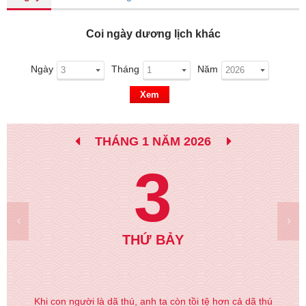
Coi ngày dương lịch khác
Ngày
Tháng
Năm
Xem
THÁNG 1 NĂM 2026
3
THỨ BẢY
Khi con người là dã thú, anh ta còn tồi tệ hơn cả dã thú