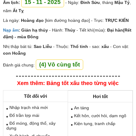
15 - 11 - 2025
Âm lịch:
- Ngày:
Đinh Sửu
, tháng
Mậu Tý
,
năm
Ất Tỵ
Là ngày:
Hoàng đạo
[kim đường hoàng đạo] - Trực:
TRỰC KIẾN
Nạp âm
:
Giản hạ thủy
- Hành:
Thủy
- Tiết khí(mùa):
Đại hàn(Rét
đậm) - mùa Đông
Nhị thập bát tú:
Sao
Liễu
- Thuộc:
Thổ tinh
- sao:
xấu
- Con vật:
con Hoẵng
(4) Vô cùng tốt
Đánh giá chung:
Xem thêm: Bảng tốt xấu theo từng việc
Tốt đối với
Hơi tốt
Nhập trạch nhà mới
An táng
Đổ trần lợp mái
Kết hôn, cưới hỏi, dạm ngõ
Đổ móng, động thổ, xây
Kiện tụng, tranh chấp
dựng
Xuất hành, di chuyển