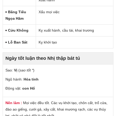
Băng Tiêu
Xấu mọi việc
Ngọa Hãm
Cửu Không
Kỵ xuất hành, cầu tài, khai trương
Lỗ Ban Sát
Kỵ khởi tạo
Ngày tốt luận theo Nhị thập bát tú
Sao:
Vị
(
sao tốt *
)
Ngũ hành:
Hỏa tinh
Động vật:
con Hổ
Nên làm :
Mọi việc đều tốt. Các vụ khởi tạo, chôn cất, trổ cửa,
đào ao giếng, cưới gả, xây cất, khai mương rạch, các vụ thủy
lợi, chặt cỏ phá đất là tốt nhất.