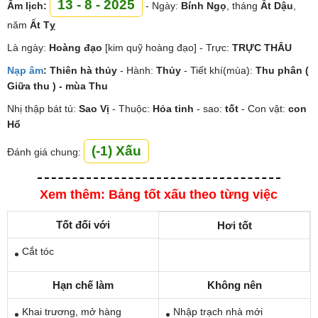
13 - 8 - 2025
Âm lịch:
- Ngày:
Bính Ngọ
, tháng
Ất Dậu
,
năm
Ất Tỵ
Là ngày:
Hoàng đạo
[kim quỹ hoàng đạo] - Trực:
TRỰC THÂU
Nạp âm
:
Thiên hà thủy
- Hành:
Thủy
- Tiết khí(mùa):
Thu phân (
Giữa thu ) - mùa Thu
Nhị thập bát tú:
Sao
Vị
- Thuộc:
Hỏa tinh
- sao:
tốt
- Con vật:
con
Hổ
(-1) Xấu
Đánh giá chung:
Xem thêm: Bảng tốt xấu theo từng việc
Tốt đối với
Hơi tốt
Cắt tóc
Hạn chế làm
Không nên
Khai trương, mở hàng
Nhập trạch nhà mới