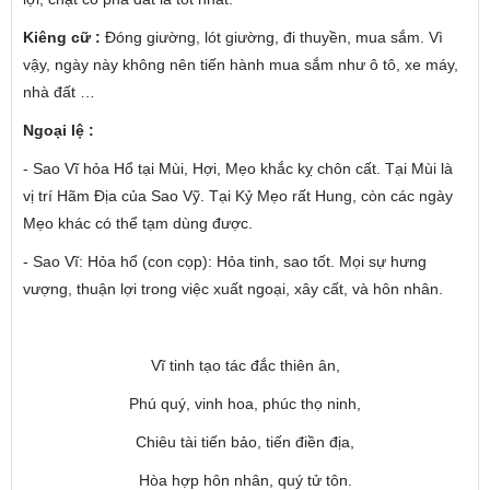
Kiêng cữ :
Đóng giường, lót giường, đi thuyền, mua sắm. Vì
vậy, ngày này không nên tiến hành mua sắm như ô tô, xe máy,
nhà đất …
Ngoại lệ :
- Sao Vĩ hỏa Hổ tại Mùi, Hợi, Mẹo khắc kỵ chôn cất. Tại Mùi là
vị trí Hãm Địa của Sao Vỹ. Tại Kỷ Mẹo rất Hung, còn các ngày
Mẹo khác có thể tạm dùng được.
- Sao Vĩ: Hỏa hổ (con cọp): Hỏa tinh, sao tốt. Mọi sự hưng
vượng, thuận lợi trong việc xuất ngoại, xây cất, và hôn nhân.
Vĩ tinh tạo tác đắc thiên ân,
Phú quý, vinh hoa, phúc thọ ninh,
Chiêu tài tiến bảo, tiến điền địa,
Hòa hợp hôn nhân, quý tử tôn.