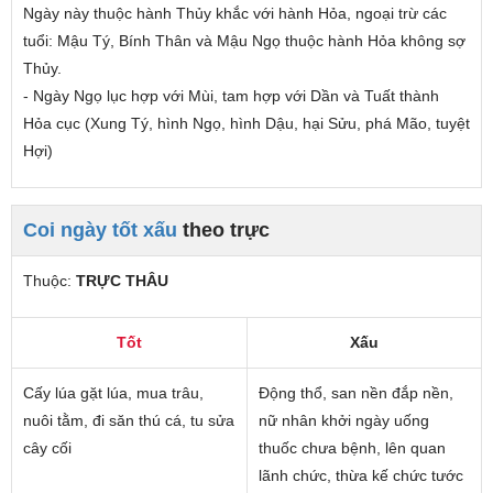
Ngày này thuộc hành Thủy
khắc
với hành Hỏa,
ngoại trừ các
tuổi
: Mậu Tý, Bính Thân và Mậu Ngọ thuộc hành Hỏa không sợ
Thủy.
- Ngày Ngọ lục hợp với Mùi, tam hợp với Dần và Tuất thành
Hỏa cục (Xung Tý, hình Ngọ, hình Dậu, hại Sửu, phá Mão, tuyệt
Hợi)
Coi ngày tốt xấu
theo trực
Thuộc:
TRỰC THÂU
Tốt
Xấu
Cấy lúa gặt lúa, mua trâu,
Động thổ, san nền đắp nền,
nuôi tằm, đi săn thú cá, tu sửa
nữ nhân khởi ngày uống
cây cối
thuốc chưa bệnh, lên quan
lãnh chức, thừa kế chức tước