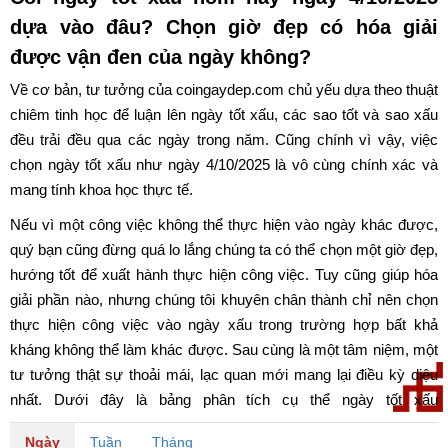
dựa vào đâu? Chọn giờ đẹp có hóa giải
được vận đen của ngày không?
Về cơ bản, tư tưởng của coingaydep.com chủ yếu dựa theo thuật
chiêm tinh học để luận lên ngày tốt xấu, các sao tốt và sao xấu
đều trải đều qua các ngày trong năm. Cũng chính vì vậy, việc
chọn ngày tốt xấu như ngày 4/10/2025 là vô cùng chính xác và
mang tính khoa học thực tế.
Nếu vì một công việc không thể thực hiện vào ngày khác được,
quý bạn cũng đừng quá lo lắng chúng ta có thể chọn một giờ đẹp,
hướng tốt để xuất hành thực hiện công việc. Tuy cũng giúp hóa
giải phần nào, nhưng chúng tôi khuyên chân thành chỉ nên chọn
thực hiện công việc vào ngày xấu trong trường hợp bất khả
kháng không thể làm khác được. Sau cùng là một tâm niệm, một
tư tưởng thật sự thoải mái, lạc quan mới mang lại điều kỳ diệu
nhất. Dưới đây là bảng phân tích cụ thể ngày tốt xấu
ngày 4/10/2025. Chúc quý bạn có một ngày may mắn và tốt lành.
Ngày
Tuần
Tháng