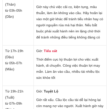
(Thân)
Giờ này chủ việc cãi cọ, kiện tụng, mâu
từ 03h-05h
thuẫn, làm ăn không vào cầu. Hãy hoãn lại
(Dần)
vào một giờ khác để tránh tiểu nhân hay có
người nguyền rủa mà hại thân. Nếu bắt
buộc phải xuất hành nên im lặng chờ thời
để tránh những điều tiếng không đáng có
Từ 17h-19h
Giờ:
Tiểu cát
(Dậu)
Thời điểm cực kỳ thuận lợi cho việc xuất
từ 05h-07h
hành, di chuyển. Công việc thuận lợi may
(Mão)
mắn. Làm ăn vào cầu, nhiều tài nhiều lộc
sức khỏe tốt
Từ 19h-21h
Giờ:
Tuyệt Lộ
(Tuất)
Giờ rất xấu. Cầu lộc cầu tài dễ lại hỏng lại
từ 07h-09h
còn mang nợ vào người. Xuất hành giờ này