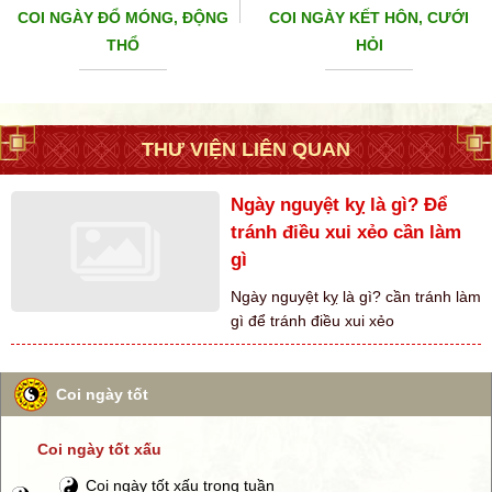
COI NGÀY ĐỔ MÓNG, ĐỘNG
COI NGÀY KẾT HÔN, CƯỚI
THỔ
HỎI
THƯ VIỆN LIÊN QUAN
Ngày nguyệt kỵ là gì? Để
tránh điều xui xẻo cần làm
gì
Ngày nguyệt kỵ là gì? cần tránh làm
gì để tránh điều xui xẻo
Coi ngày tốt
Coi ngày tốt xấu
Coi ngày tốt xấu trong tuần