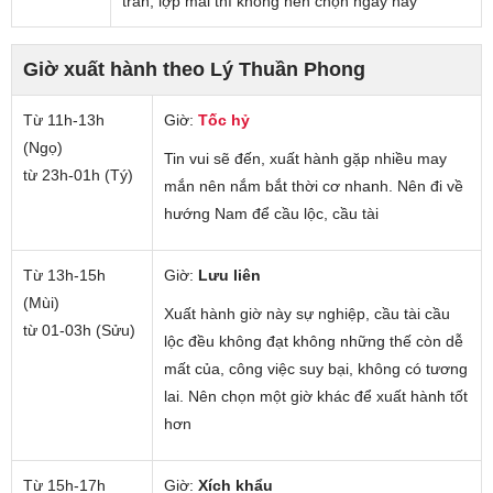
trần, lợp mái thì không nên chọn ngày này
Giờ xuất hành theo Lý Thuần Phong
Từ 11h-13h
Giờ:
Tốc hỷ
(Ngọ)
Tin vui sẽ đến, xuất hành gặp nhiều may
từ 23h-01h (Tý)
mắn nên nắm bắt thời cơ nhanh. Nên đi về
hướng Nam để cầu lộc, cầu tài
Từ 13h-15h
Giờ:
Lưu liên
(Mùi)
Xuất hành giờ này sự nghiệp, cầu tài cầu
từ 01-03h (Sửu)
lộc đều không đạt không những thế còn dễ
mất của, công việc suy bại, không có tương
lai. Nên chọn một giờ khác để xuất hành tốt
hơn
Từ 15h-17h
Giờ:
Xích khẩu