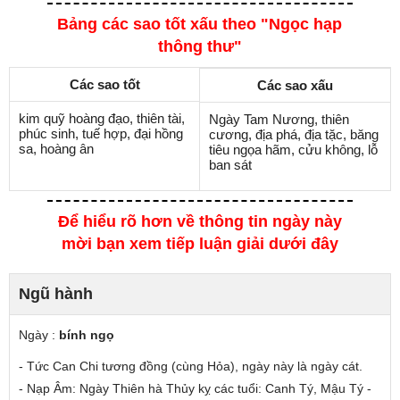
Bảng các sao tốt xấu theo "Ngọc hạp
thông thư"
Các sao tốt
Các sao xấu
kim quỹ hoàng đạo, thiên tài,
Ngày Tam Nương, thiên
phúc sinh, tuế hợp, đại hồng
cương, địa phá, địa tặc, băng
sa, hoàng ân
tiêu ngọa hãm, cửu không, lỗ
ban sát
Để hiểu rõ hơn về thông tin ngày này
mời bạn xem tiếp luận giải dưới đây
Ngũ hành
Ngày :
bính ngọ
- Tức Can Chi tương đồng (cùng Hỏa), ngày này là ngày cát.
- Nạp Âm: Ngày Thiên hà Thủy
kỵ các tuổi
: Canh Tý, Mậu Tý -