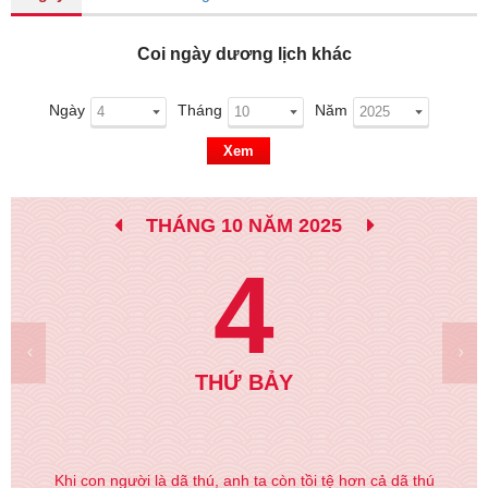
Coi ngày dương lịch khác
Ngày
Tháng
Năm
Xem
THÁNG 10 NĂM 2025
4
THỨ BẢY
Khi con người là dã thú, anh ta còn tồi tệ hơn cả dã thú