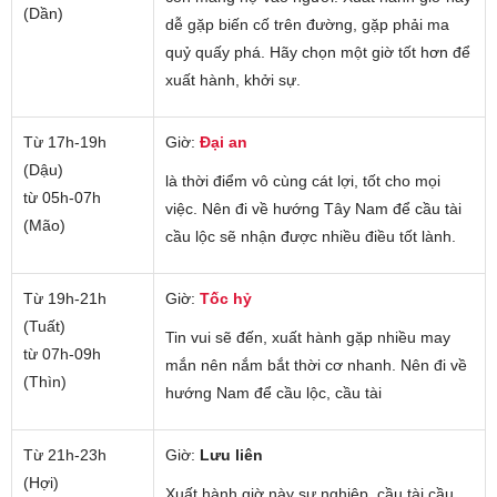
(Dần)
dễ gặp biến cố trên đường, gặp phải ma
quỷ quấy phá. Hãy chọn một giờ tốt hơn để
xuất hành, khởi sự.
Từ 17h-19h
Giờ:
Đại an
(Dậu)
là thời điểm vô cùng cát lợi, tốt cho mọi
từ 05h-07h
việc. Nên đi về hướng Tây Nam để cầu tài
(Mão)
cầu lộc sẽ nhận được nhiều điều tốt lành.
Từ 19h-21h
Giờ:
Tốc hỷ
(Tuất)
Tin vui sẽ đến, xuất hành gặp nhiều may
từ 07h-09h
mắn nên nắm bắt thời cơ nhanh. Nên đi về
(Thìn)
hướng Nam để cầu lộc, cầu tài
Từ 21h-23h
Giờ:
Lưu liên
(Hợi)
Xuất hành giờ này sự nghiệp, cầu tài cầu