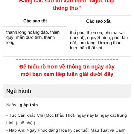
Bảng các sao tốt xấu theo "Ngọc hạp
thông thư"
Các sao tốt
Các sao xấu
thanh long hoàng đạo, thiên
thổ phù, thiên ôn, phi ma sát
quý, mẫn đức tinh, thanh
(tai sát), nguyệt hình, phủ đầu
long
dát, tam tang, Dương thác,
kim thần thất sát
Để hiểu rõ hơn về thông tin ngày này
mời bạn xem tiếp luận giải dưới đây
Ngũ hành
Ngày :
giáp thìn
- Tức Can
khắc
Chi (Mộc khắc Thổ), ngày này là ngày cát trung
bình (chế nhật).
- Nạp Âm: Ngày Phúc đăng Hỏa
kỵ các tuổi
: Mậu Tuất và Canh