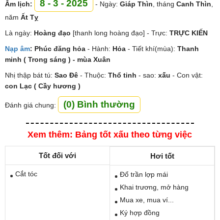
8 - 3 - 2025
Âm lịch:
- Ngày:
Giáp Thìn
, tháng
Canh Thìn
,
năm
Ất Tỵ
Là ngày:
Hoàng đạo
[thanh long hoàng đạo] - Trực:
TRỰC KIẾN
Nạp âm
:
Phúc đăng hỏa
- Hành:
Hỏa
- Tiết khí(mùa):
Thanh
minh ( Trong sáng ) - mùa Xuân
Nhị thập bát tú:
Sao
Đê
- Thuộc:
Thổ tinh
- sao:
xấu
- Con vật:
con Lạc ( Cầy hương )
(0) Bình thường
Đánh giá chung:
Xem thêm: Bảng tốt xấu theo từng việc
Tốt đối với
Hơi tốt
Cắt tóc
Đổ trần lợp mái
Khai trương, mở hàng
Mua xe, mua ví...
Ký hợp đồng