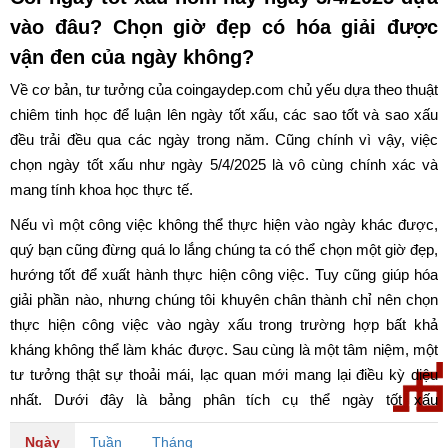
vào đâu? Chọn giờ đẹp có hóa giải được
vận đen của ngày không?
Về cơ bản, tư tưởng của coingaydep.com chủ yếu dựa theo thuật
chiêm tinh học để luận lên ngày tốt xấu, các sao tốt và sao xấu
đều trải đều qua các ngày trong năm. Cũng chính vì vậy, việc
chọn ngày tốt xấu như ngày 5/4/2025 là vô cùng chính xác và
mang tính khoa học thực tế.
Nếu vì một công việc không thể thực hiện vào ngày khác được,
quý bạn cũng đừng quá lo lắng chúng ta có thể chọn một giờ đẹp,
hướng tốt để xuất hành thực hiện công việc. Tuy cũng giúp hóa
giải phần nào, nhưng chúng tôi khuyên chân thành chỉ nên chọn
thực hiện công việc vào ngày xấu trong trường hợp bất khả
kháng không thể làm khác được. Sau cùng là một tâm niệm, một
tư tưởng thật sự thoải mái, lạc quan mới mang lại điều kỳ diệu
nhất. Dưới đây là bảng phân tích cụ thể ngày tốt xấu
ngày 5/4/2025. Chúc quý bạn có một ngày may mắn và tốt lành.
Ngày
Tuần
Tháng