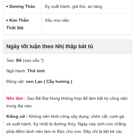
Dương Thác
Kỵ xuất hành, giá thú, an táng
Kim Thần
Xấu mọi việc
Thất Sát
Ngày tốt luận theo Nhị thập bát tú
Sao:
Đê
(
sao xấu *
)
Ngũ hành:
Thổ tinh
Động vật:
con Lạc ( Cầy hương )
Nên làm :
Sao Đê Đại Hung không hợp để làm bất kỳ công việc
trọng đại nào.
Kiêng cữ :
Không nên khởi công xây dựng, chôn cất, cưới gả
và xuất hành. Kỵ nhất là đường thủy. Ngày này sinh con chẳng
phải điềm lành nên làm m Đức cho con. Đây chỉ là liệt kê các