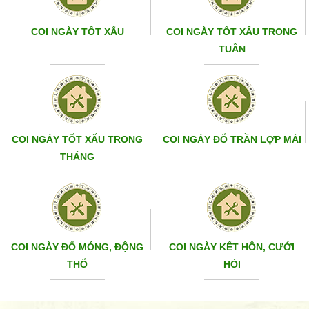
COI NGÀY TỐT XẤU
COI NGÀY TỐT XẤU TRONG
TUẦN
COI NGÀY TỐT XẤU TRONG
COI NGÀY ĐỔ TRẦN LỢP MÁI
THÁNG
COI NGÀY ĐỔ MÓNG, ĐỘNG
COI NGÀY KẾT HÔN, CƯỚI
THỔ
HỎI