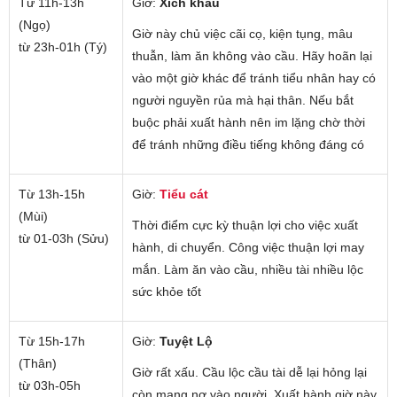
Từ 11h-13h
Giờ:
Xích khẩu
(Ngọ)
Giờ này chủ việc cãi cọ, kiện tụng, mâu
từ 23h-01h (Tý)
thuẫn, làm ăn không vào cầu. Hãy hoãn lại
vào một giờ khác để tránh tiểu nhân hay có
người nguyền rủa mà hại thân. Nếu bắt
buộc phải xuất hành nên im lặng chờ thời
để tránh những điều tiếng không đáng có
Từ 13h-15h
Giờ:
Tiểu cát
(Mùi)
Thời điểm cực kỳ thuận lợi cho việc xuất
từ 01-03h (Sửu)
hành, di chuyển. Công việc thuận lợi may
mắn. Làm ăn vào cầu, nhiều tài nhiều lộc
sức khỏe tốt
Từ 15h-17h
Giờ:
Tuyệt Lộ
(Thân)
Giờ rất xấu. Cầu lộc cầu tài dễ lại hỏng lại
từ 03h-05h
còn mang nợ vào người. Xuất hành giờ này