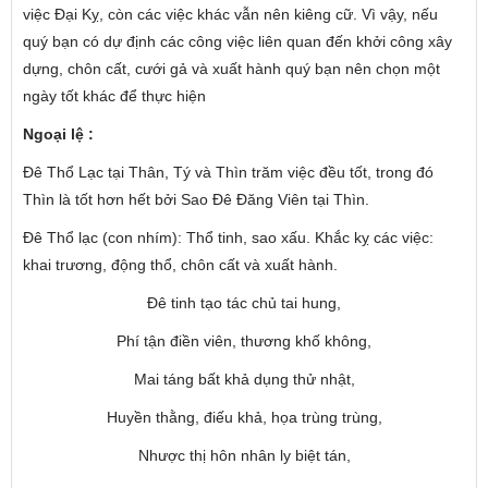
việc Đại Kỵ, còn các việc khác vẫn nên kiêng cữ. Vì vậy, nếu
quý bạn có dự định các công việc liên quan đến khởi công xây
dựng, chôn cất, cưới gả và xuất hành quý bạn nên chọn một
ngày tốt khác để thực hiện
Ngoại lệ :
Đê Thổ Lạc tại Thân, Tý và Thìn trăm việc đều tốt, trong đó
Thìn là tốt hơn hết bởi Sao Đê Đăng Viên tại Thìn.
Đê Thổ lạc (con nhím): Thổ tinh, sao xấu. Khắc kỵ các việc:
khai trương, động thổ, chôn cất và xuất hành.
Đê tinh tạo tác chủ tai hung,
Phí tận điền viên, thương khố không,
Mai táng bất khả dụng thử nhật,
Huyền thằng, điếu khả, họa trùng trùng,
Nhược thị hôn nhân ly biệt tán,