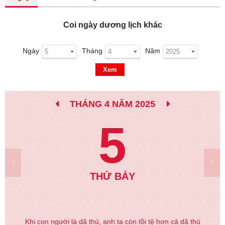
Coi ngày dương lịch khác
Ngày
Tháng
Năm
Xem
THÁNG 4 NĂM 2025
5
THỨ BẢY
Khi con người là dã thú, anh ta còn tồi tệ hơn cả dã thú