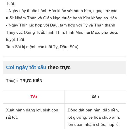
Tuất.
- Ngày này thuộc hành Hỏa
khắc
với hành Kim,
ngoại trừ các
tuổi
: Nhâm Thân và Giáp Ngọ thuộc hành Kim không sợ Hỏa.
- Ngày Thìn lục hợp với Dậu, tam hợp với Tý và Thân thành
Thủy cục (Xung Tuất, hình Thìn, hình Mùi, hại Mão, phá Sửu,
tuyệt Tuất.
Tam Sát kị mệnh các tuổi Tỵ, Dậu, Sửu)
Coi ngày tốt xấu
theo trực
Thuộc:
TRỰC KIẾN
Tốt
Xấu
Xuất hành đặng lợi, sinh con
Động đất ban nền, đắp nền,
rất tốt.
lót giường, vẽ họa chụp ảnh,
lên quan nhậm chức, nạp lễ