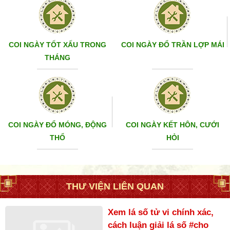
COI NGÀY TỐT XẤU TRONG
COI NGÀY ĐỔ TRẦN LỢP MÁI
THÁNG
COI NGÀY ĐỔ MÓNG, ĐỘNG
COI NGÀY KẾT HÔN, CƯỚI
THỔ
HỎI
THƯ VIỆN LIÊN QUAN
Xem lá số tử vi chính xác,
cách luận giải lá số #cho