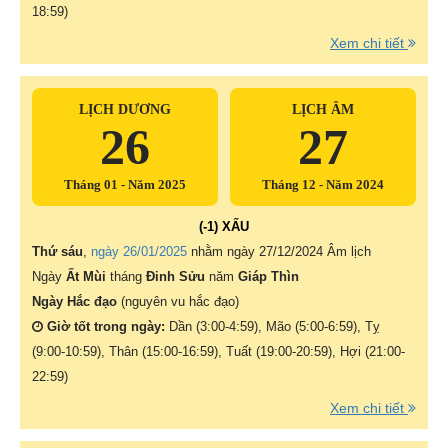
18:59)
Xem chi tiết
LỊCH DƯƠNG
LỊCH ÂM
26
27
Tháng 01 - Năm 2025
Tháng 12 - Năm 2024
(-1) XẤU
Thứ sáu
,
ngày 26/01/2025
nhằm ngày
27/12/2024 Âm lịch
Ngày
Ất Mùi
tháng
Đinh Sửu
năm
Giáp Thìn
Ngày Hắc đạo
(nguyên vu hắc đạo)
Giờ tốt trong ngày:
Dần (3:00-4:59), Mão (5:00-6:59), Tỵ
(9:00-10:59), Thân (15:00-16:59), Tuất (19:00-20:59), Hợi (21:00-
22:59)
Xem chi tiết