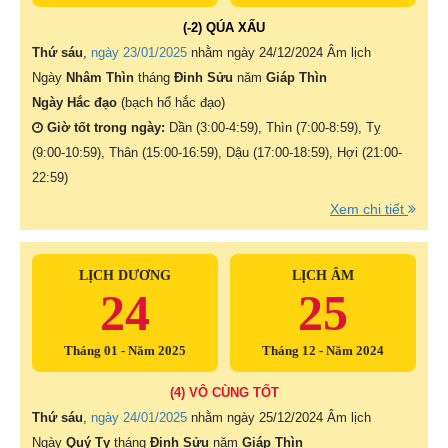
(-2) QÚA XẤU
Thứ sáu
,
ngày 23/01/2025
nhằm ngày
24/12/2024 Âm lịch
Ngày
Nhâm Thìn
tháng
Đinh Sửu
năm
Giáp Thìn
Ngày Hắc đạo
(bạch hổ hắc đạo)
Giờ tốt trong ngày:
Dần (3:00-4:59), Thìn (7:00-8:59), Tỵ
(9:00-10:59), Thân (15:00-16:59), Dậu (17:00-18:59), Hợi (21:00-
22:59)
Xem chi tiết
LỊCH DƯƠNG
LỊCH ÂM
24
25
Tháng 01 - Năm 2025
Tháng 12 - Năm 2024
(4) VÔ CÙNG TỐT
Thứ sáu
,
ngày 24/01/2025
nhằm ngày
25/12/2024 Âm lịch
Ngày
Quý Tỵ
tháng
Đinh Sửu
năm
Giáp Thìn