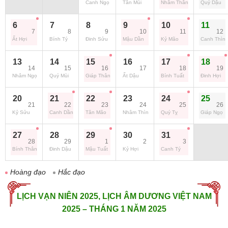
Canh Ngọ
Tân Mùi
Nhâm Thân
Quý Dậu
6
7
8
9
10
11
7
8
9
10
11
12
Ất Hợi
Bính Tý
Đinh Sửu
Mậu Dần
Kỷ Mão
Canh Thìn
13
14
15
16
17
18
14
15
16
17
18
19
Nhâm Ngọ
Quý Mùi
Giáp Thân
Ất Dậu
Bính Tuất
Đinh Hợi
20
21
22
23
24
25
21
22
23
24
25
26
Kỷ Sửu
Canh Dần
Tân Mão
Nhâm Thìn
Quý Tỵ
Giáp Ngọ
27
28
29
30
31
28
29
1
2
3
Bính Thân
Đinh Dậu
Mậu Tuất
Kỷ Hợi
Canh Tý
Hoàng đạo
Hắc đạo
LỊCH VẠN NIÊN 2025, LỊCH ÂM DƯƠNG VIỆT NAM
2025 – THÁNG 1 NĂM 2025