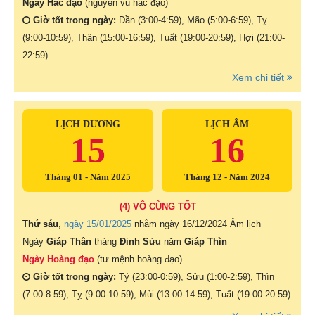
Ngày Hắc đạo
(nguyên vu hắc đạo)
Giờ tốt trong ngày:
Dần (3:00-4:59), Mão (5:00-6:59), Tỵ
(9:00-10:59), Thân (15:00-16:59), Tuất (19:00-20:59), Hợi (21:00-
22:59)
Xem chi tiết
LỊCH DƯƠNG
LỊCH ÂM
15
16
Tháng 01 - Năm 2025
Tháng 12 - Năm 2024
(4) VÔ CÙNG TỐT
Thứ sáu
,
ngày 15/01/2025
nhằm ngày
16/12/2024 Âm lịch
Ngày
Giáp Thân
tháng
Đinh Sửu
năm
Giáp Thìn
Ngày Hoàng đạo
(tư mệnh hoàng đạo)
Giờ tốt trong ngày:
Tý (23:00-0:59), Sửu (1:00-2:59), Thìn
(7:00-8:59), Tỵ (9:00-10:59), Mùi (13:00-14:59), Tuất (19:00-20:59)