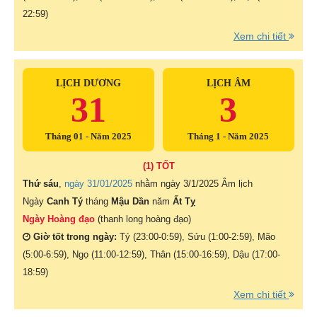
22:59)
Xem chi tiết
LỊCH DƯƠNG
LỊCH ÂM
31
3
Tháng 01 - Năm 2025
Tháng 1 - Năm 2025
(1) TỐT
Thứ sáu
,
ngày 31/01/2025
nhằm ngày
3/1/2025 Âm lịch
Ngày
Canh Tý
tháng
Mậu Dần
năm
Ất Tỵ
Ngày Hoàng đạo
(thanh long hoàng đạo)
Giờ tốt trong ngày:
Tý (23:00-0:59), Sửu (1:00-2:59), Mão
(5:00-6:59), Ngọ (11:00-12:59), Thân (15:00-16:59), Dậu (17:00-
18:59)
Xem chi tiết