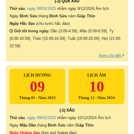
(-2) QÚA XẤU
Thứ sáu
,
ngày 08/01/2025
nhằm ngày
9/12/2024 Âm lịch
Ngày
Đinh Sửu
tháng
Đinh Sửu
năm
Giáp Thìn
Ngày Hắc đạo
(chu tước hắc đạo)
Giờ tốt trong ngày:
Dần (3:00-4:59), Mão (5:00-6:59), Tỵ
(9:00-10:59), Thân (15:00-16:59), Tuất (19:00-20:59), Hợi (21:00-
22:59)
Xem chi tiết
LỊCH DƯƠNG
LỊCH ÂM
09
10
Tháng 01 - Năm 2025
Tháng 12 - Năm 2024
(-1) XẤU
Thứ sáu
,
ngày 09/01/2025
nhằm ngày
10/12/2024 Âm lịch
Ngày
Mậu Dần
tháng
Đinh Sửu
năm
Giáp Thìn
Ngày Hoàng đạo
(kim quỹ hoàng đạo)