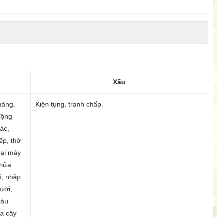
Xấu
hàng,
Kiện tụng, tranh chấp.
động
ác,
ếp, thờ
oại máy
chữa
i, nhập
ười,
tàu
ửa cây