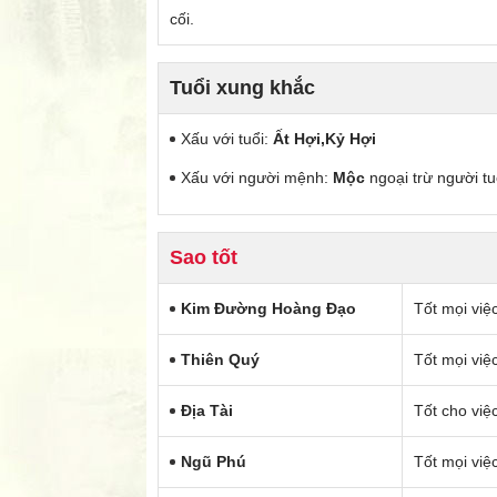
cối.
Tuổi xung khắc
Xấu với tuổi:
Ất Hợi,Kỷ Hợi
Xấu với người mệnh:
Mộc
ngoại trừ người t
Sao tốt
Kim Đường Hoàng Đạo
Tốt mọi việ
Thiên Quý
Tốt mọi việ
Địa Tài
Tốt cho việc
Ngũ Phú
Tốt mọi việ