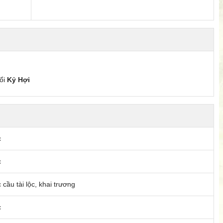
uổi
Kỷ Hợi
c
c
 cầu tài lộc, khai trương
c