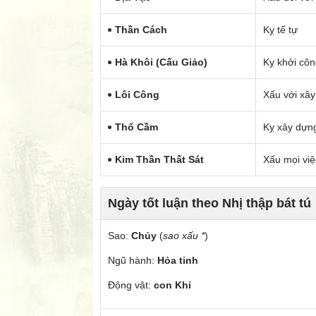
Thần Cách
Kỵ tế tự
Hà Khôi (cấu Giảo)
Kỵ khởi côn
Lôi Công
Xấu với xâ
Thổ Cầm
Kỵ xây dựng
Kim Thần Thất Sát
Xấu mọi việ
Ngày tốt luận theo Nhị thập bát tú
Sao:
Chủy
(
sao xấu *
)
Ngũ hành:
Hỏa tinh
Động vật:
con Khỉ