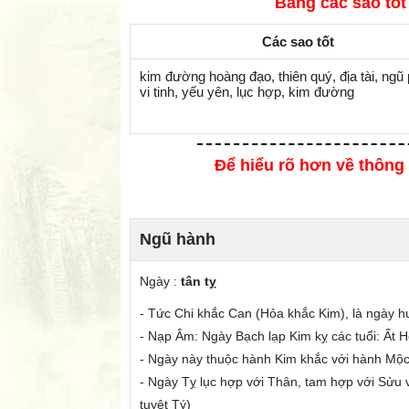
Bảng các sao tốt
Các sao tốt
kim đường hoàng đạo, thiên quý, địa tài, ngũ 
vi tinh, yếu yên, lục hợp, kim đường
Để hiểu rõ hơn về thông 
Ngũ hành
Ngày :
tân tỵ
- Tức Chi
khắc
Can (Hỏa khắc Kim), là ngày hu
- Nạp Âm: Ngày Bạch lạp Kim
kỵ các tuổi
: Ất 
- Ngày này thuộc hành Kim
khắc
với hành Mộ
- Ngày Tỵ lục hợp với Thân, tam hợp với Sửu 
tuyệt Tý)