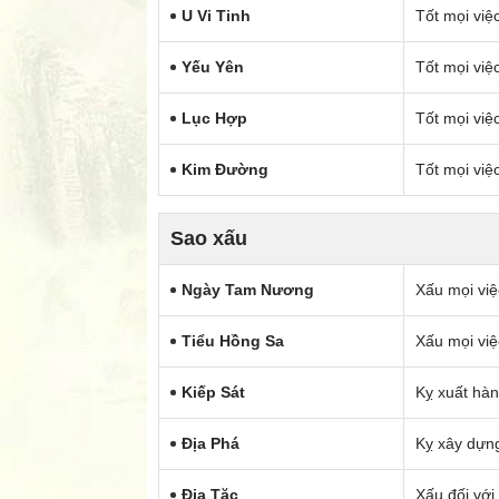
U Vi Tinh
Tốt mọi việ
Yếu Yên
Tốt mọi việc
Lục Hợp
Tốt mọi việ
Kim Đường
Tốt mọi việ
Sao xấu
Ngày Tam Nương
Xấu mọi việ
Tiểu Hồng Sa
Xấu mọi việ
Kiếp Sát
Kỵ xuất hàn
Địa Phá
Kỵ xây dựn
Địa Tặc
Xấu đối với