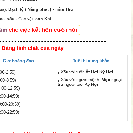
mùa):
Bạch lộ ( Nắng phạt ) - mùa Thu
sao:
xấu
- Con vật:
con Khỉ
Làm
cho việc
kết hôn cưới hỏi
 Bảng tính chất của ngày
Giờ hoàng đạo
Tuổi bị xung khắc
00-2:59)
Xấu với tuổi:
Ất Hợi,Kỷ Hợi
Xấu với người mệnh:
Mộc
ngoại
:00-8:59)
trừ người tuổi
Kỷ Hợi
:00-12:59)
:00-14:59)
9:00-20:59)
:00-22:59)