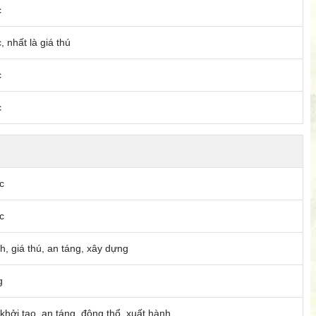
c
, nhất là giá thú
c
c
c
c
h, giá thú, an táng, xây dựng
g
 khởi tạo, an táng, động thổ, xuất hành