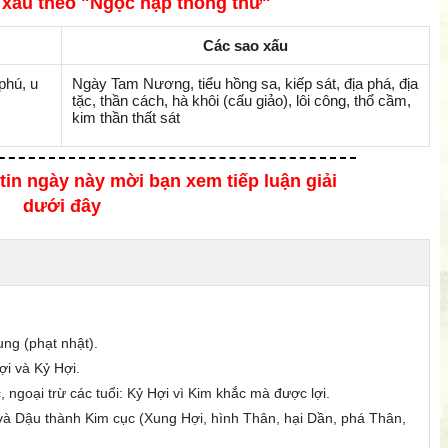
 xấu theo "Ngọc hạp thông thư"
Các sao xấu
phú, u
Ngày Tam Nương, tiểu hồng sa, kiếp sát, địa phá, địa
tặc, thần cách, hà khôi (cấu giảo), lôi công, thổ cầm,
kim thần thất sát
tin ngày này mời bạn xem tiếp luận giải
dưới đây
ng (phạt nhật).
Hợi và Kỷ Hợi.
c,
ngoại trừ các tuổi
: Kỷ Hợi vì Kim khắc mà được lợi.
và Dậu thành Kim cục (Xung Hợi, hình Thân, hại Dần, phá Thân,