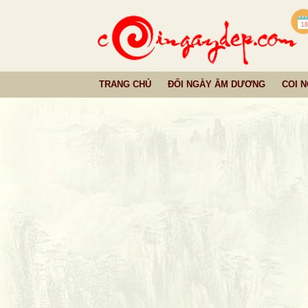
TRANG CHỦ
ĐỔI NGÀY ÂM DƯƠNG
COI 