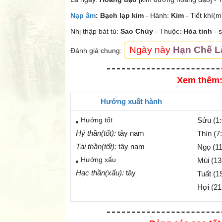
Nạp âm
:
Bạch lạp kim
- Hành:
Kim
- Tiết khí(
Nhị thập bát tú:
Sao
Chủy
- Thuộc:
Hỏa tinh
- 
Ngày này
Hạn Chế 
Đánh giá chung:
Xem thêm:
Hướng xuất hành
Hướng tốt
Sửu (1:
Hỷ thần(tốt):
tây nam
Thìn (7
Tài thần(tốt):
tây nam
Ngọ (11
Hướng xấu
Mùi (13
Hạc thần(xấu):
tây
Tuất (1
Hợi (21