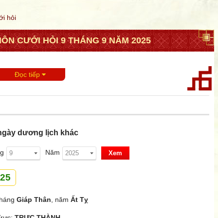
ới hỏi
ÔN CƯỚI HỎI 9 THÁNG 9 NĂM 2025
Đọc tiếp
ngày dương lịch khác
g
Năm
Xem
025
tháng
Giáp Thân
, năm
Ất Tỵ
Trực:
TRỰC THÀNH