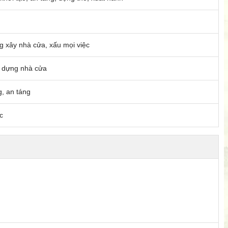
g xây nhà cửa, xấu mọi việc
y dựng nhà cửa
, an táng
c