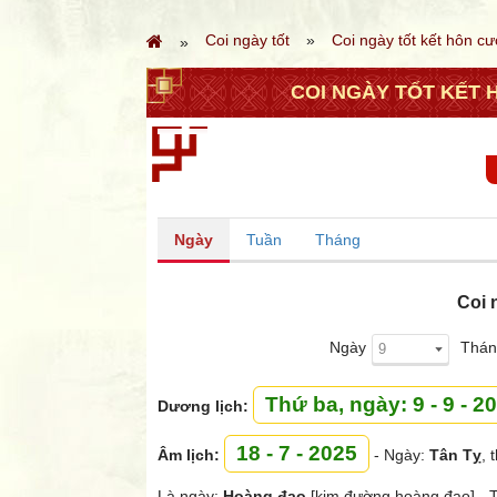
Coi ngày tốt
Coi ngày tốt kết hôn cư
COI NGÀY TỐT KẾT H
Ngày
Tuần
Tháng
Coi 
Ngày
Thán
Thứ ba, ngày: 9 - 9 - 2
Dương lịch:
18 - 7 - 2025
Âm lịch:
- Ngày:
Tân Tỵ
, 
Là ngày:
Hoàng đạo
[kim đường hoàng đạo] - 