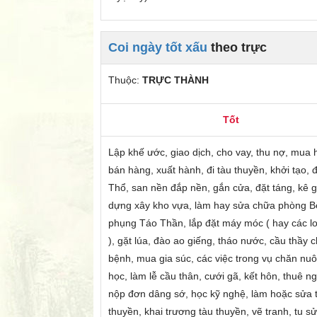
Coi ngày tốt xấu
theo trực
Thuộc:
TRỰC THÀNH
Tốt
Lập khế ước, giao dịch, cho vay, thu nợ, mua 
bán hàng, xuất hành, đi tàu thuyền, khởi tạo, 
Thổ, san nền đắp nền, gắn cửa, đặt táng, kê g
dựng xây kho vựa, làm hay sửa chữa phòng B
phụng Táo Thần, lắp đặt máy móc ( hay các l
), gặt lúa, đào ao giếng, tháo nước, cầu thầy 
bệnh, mua gia súc, các việc trong vụ chăn nuô
học, làm lễ cầu thân, cưới gã, kết hôn, thuê ng
nộp đơn dâng sớ, học kỹ nghệ, làm hoặc sửa 
thuyền, khai trương tàu thuyền, vẽ tranh, tu s