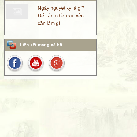
Ngày nguyệt kỵ là gì?
Để tránh điều xui xẻo
cần làm gì
Liên kết mạng xã hội