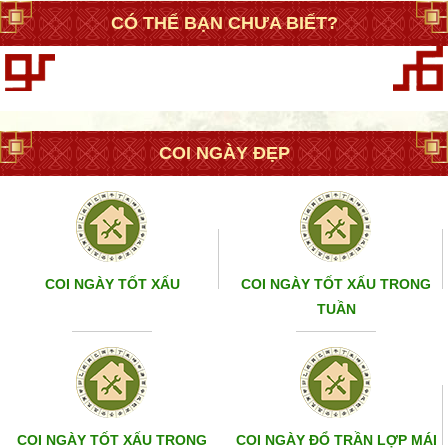
CÓ THỂ BẠN CHƯA BIẾT?
COI NGÀY ĐẸP
COI NGÀY TỐT XẤU
COI NGÀY TỐT XẤU TRONG
TUẦN
COI NGÀY TỐT XẤU TRONG
COI NGÀY ĐỔ TRẦN LỢP MÁI