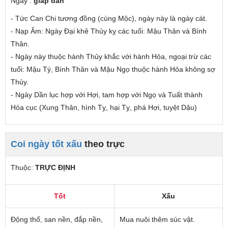
Ngày :
giáp dần
- Tức Can Chi tương đồng (cùng Mộc), ngày này là ngày cát.
- Nạp Âm: Ngày Đại khê Thủy
kỵ các tuổi
: Mậu Thân và Bính
Thân.
- Ngày này thuộc hành Thủy
khắc
với hành Hỏa,
ngoại trừ các
tuổi
: Mậu Tý, Bính Thân và Mậu Ngọ thuộc hành Hỏa không sợ
Thủy.
- Ngày Dần lục hợp với Hợi, tam hợp với Ngọ và Tuất thành
Hỏa cục (Xung Thân, hình Tỵ, hại Tỵ, phá Hợi, tuyệt Dậu)
Coi ngày tốt xấu
theo trực
Thuộc:
TRỰC ĐỊNH
Tốt
Xấu
Động thổ, san nền, đắp nền,
Mua nuôi thêm súc vật.