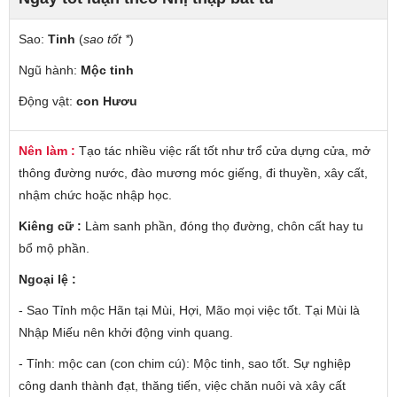
Sao:
Tinh
(
sao tốt *
)
Ngũ hành:
Mộc tinh
Động vật:
con Hươu
Nên làm :
Tạo tác nhiều việc rất tốt như trổ cửa dựng cửa, mở
thông đường nước, đào mương móc giếng, đi thuyền, xây cất,
nhậm chức hoặc nhập học.
Kiêng cữ :
Làm sanh phần, đóng thọ đường, chôn cất hay tu
bổ mộ phần.
Ngoại lệ :
- Sao Tỉnh mộc Hãn tại Mùi, Hợi, Mão mọi việc tốt. Tại Mùi là
Nhập Miếu nên khởi động vinh quang.
- Tỉnh: mộc can (con chim cú): Mộc tinh, sao tốt. Sự nghiệp
công danh thành đạt, thăng tiến, việc chăn nuôi và xây cất