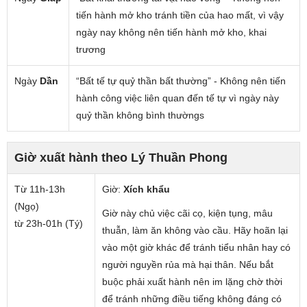
tiến hành mở kho tránh tiền của hao mất, vì vậy
ngày nay không nên tiến hành mở kho, khai
trương
Ngày
Dần
“Bất tế tự quỷ thần bất thường” - Không nên tiến
hành công việc liên quan đến tế tự vì ngày này
quỷ thần không bình thườngs
Giờ xuất hành theo Lý Thuần Phong
Từ 11h-13h
Giờ:
Xích khẩu
(Ngọ)
Giờ này chủ việc cãi cọ, kiện tụng, mâu
từ 23h-01h (Tý)
thuẫn, làm ăn không vào cầu. Hãy hoãn lại
vào một giờ khác để tránh tiểu nhân hay có
người nguyền rủa mà hại thân. Nếu bắt
buộc phải xuất hành nên im lặng chờ thời
để tránh những điều tiếng không đáng có