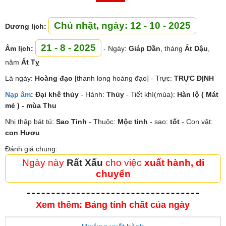
Chủ nhật, ngày: 12 - 10 - 2025
Dương lịch:
21 - 8 - 2025
Âm lịch:
- Ngày:
Giáp Dần
, tháng
Ất Dậu
,
năm
Ất Tỵ
Là ngày:
Hoàng đạo
[thanh long hoàng đạo] - Trực:
TRỰC ĐỊNH
Nạp âm
:
Đại khê thủy
- Hành:
Thủy
- Tiết khí(mùa):
Hàn lộ ( Mát
mẻ ) - mùa Thu
Nhị thập bát tú:
Sao
Tinh
- Thuộc:
Mộc tinh
- sao:
tốt
- Con vật:
con Hươu
Đánh giá chung:
Ngày này
Rất Xấu
cho việc
xuất hành, di
chuyển
Xem thêm: Bảng tính chất của ngày