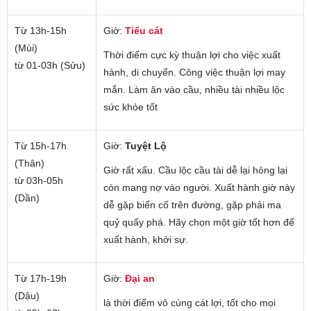
Từ 13h-15h
Giờ:
Tiểu cát
(Mùi)
Thời điểm cực kỳ thuận lợi cho việc xuất
từ 01-03h (Sửu)
hành, di chuyển. Công việc thuận lợi may
mắn. Làm ăn vào cầu, nhiều tài nhiều lộc
sức khỏe tốt
Từ 15h-17h
Giờ:
Tuyệt Lộ
(Thân)
Giờ rất xấu. Cầu lộc cầu tài dễ lại hỏng lại
từ 03h-05h
còn mang nợ vào người. Xuất hành giờ này
(Dần)
dễ gặp biến cố trên đường, gặp phải ma
quỷ quấy phá. Hãy chọn một giờ tốt hơn để
xuất hành, khởi sự.
Từ 17h-19h
Giờ:
Đại an
(Dậu)
là thời điểm vô cùng cát lợi, tốt cho mọi