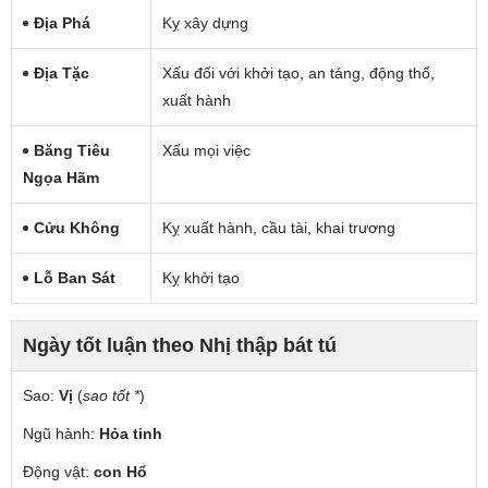
Địa Phá
Kỵ xây dựng
Địa Tặc
Xấu đối với khởi tạo, an táng, động thổ,
xuất hành
Băng Tiêu
Xấu mọi việc
Ngọa Hãm
Cửu Không
Kỵ xuất hành, cầu tài, khai trương
Lỗ Ban Sát
Kỵ khởi tạo
Ngày tốt luận theo Nhị thập bát tú
Sao:
Vị
(
sao tốt *
)
Ngũ hành:
Hỏa tinh
Động vật:
con Hổ