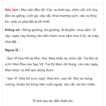
Nên làm :
Mọi việc đều tốt. Các vụ khởi tạo, chôn cất, trổ cửa,
đào ao giếng, cưới gả, xây cất, khai mương rạch, các vụ thủy
lợi, chặt cỏ phá đất là tốt nhất.
Kiêng cữ :
Đóng giường, lót giường, đi thuyền, mua sắm. Vì
vậy, ngày này không nên tiến hành mua sắm như ô tô, xe máy,
nhà đất …
Ngoại lệ :
- Sao Vĩ hỏa Hổ tại Mùi, Hợi, Mẹo khắc kỵ chôn cất. Tại Mùi là
vị trí Hãm Địa của Sao Vỹ. Tại Kỷ Mẹo rất Hung, còn các ngày
Mẹo khác có thể tạm dùng được.
- Sao Vĩ: Hỏa hổ (con cọp): Hỏa tinh, sao tốt. Mọi sự hưng
vượng, thuận lợi trong việc xuất ngoại, xây cất, và hôn nhân.
Vĩ tinh tạo tác đắc thiên ân,