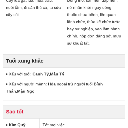
Cấy lúa gặt lúa, mua trâu,
Động thổ, san nền đắp nền,
nuôi tằm, đi săn thú cá, tu sửa
nữ nhân khởi ngày uống
cây cối
thuốc chưa bệnh, lên quan
lãnh chức, thừa kế chức tước
hay sự nghiệp, vào làm hành
chính, nộp đơn dâng sớ, mưu
sự khuất tất.
Tuổi xung khắc
Xấu với tuổi:
Canh Tý,Mậu Tý
Xấu với người mệnh:
Hỏa
ngoại trừ người tuổi
Bính
Thân,Mậu Ngọ
Sao tốt
Kim Quỹ
Tốt mọi việc