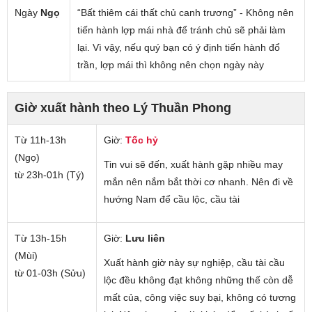
Ngày
Ngọ
“Bất thiêm cái thất chủ canh trương” - Không nên
tiến hành lợp mái nhà để tránh chủ sẽ phải làm
lại. Vì vậy, nếu quý bạn có ý định tiến hành đổ
trần, lợp mái thì không nên chọn ngày này
Giờ xuất hành theo Lý Thuần Phong
Từ 11h-13h
Giờ:
Tốc hỷ
(Ngọ)
Tin vui sẽ đến, xuất hành gặp nhiều may
từ 23h-01h (Tý)
mắn nên nắm bắt thời cơ nhanh. Nên đi về
hướng Nam để cầu lộc, cầu tài
Từ 13h-15h
Giờ:
Lưu liên
(Mùi)
Xuất hành giờ này sự nghiệp, cầu tài cầu
từ 01-03h (Sửu)
lộc đều không đạt không những thế còn dễ
mất của, công việc suy bại, không có tương