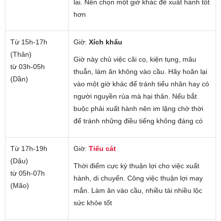
lai. Nên chọn một giờ khác để xuất hành tốt
hơn
Từ 15h-17h
Giờ:
Xích khẩu
(Thân)
Giờ này chủ việc cãi cọ, kiện tụng, mâu
từ 03h-05h
thuẫn, làm ăn không vào cầu. Hãy hoãn lại
(Dần)
vào một giờ khác để tránh tiểu nhân hay có
người nguyền rủa mà hại thân. Nếu bắt
buộc phải xuất hành nên im lặng chờ thời
để tránh những điều tiếng không đáng có
Từ 17h-19h
Giờ:
Tiểu cát
(Dậu)
Thời điểm cực kỳ thuận lợi cho việc xuất
từ 05h-07h
hành, di chuyển. Công việc thuận lợi may
(Mão)
mắn. Làm ăn vào cầu, nhiều tài nhiều lộc
sức khỏe tốt