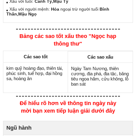
Xấu với tuổi:
Canh Tý,Mậu Tý
Xấu với người mệnh:
Hỏa
ngoại trừ người tuổi
Bính
Thân,Mậu Ngọ
Bảng các sao tốt xấu theo "Ngọc hạp
thông thư"
Các sao tốt
Các sao xấu
kim quỹ hoàng đạo, thiên tài,
Ngày Tam Nương, thiên
phúc sinh, tuế hợp, đại hồng
cương, địa phá, địa tặc, băng
sa, hoàng ân
tiêu ngọa hãm, cửu không, lỗ
ban sát
Để hiểu rõ hơn về thông tin ngày này
mời bạn xem tiếp luận giải dưới đây
Ngũ hành