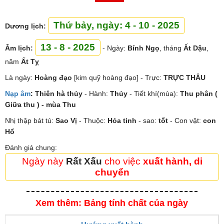
Thứ bảy, ngày: 4 - 10 - 2025
Dương lịch:
13 - 8 - 2025
Âm lịch:
- Ngày:
Bính Ngọ
, tháng
Ất Dậu
,
năm
Ất Tỵ
Là ngày:
Hoàng đạo
[kim quỹ hoàng đạo] - Trực:
TRỰC THÂU
Nạp âm
:
Thiên hà thủy
- Hành:
Thủy
- Tiết khí(mùa):
Thu phân (
Giữa thu ) - mùa Thu
Nhị thập bát tú:
Sao
Vị
- Thuộc:
Hỏa tinh
- sao:
tốt
- Con vật:
con
Hổ
Đánh giá chung:
Ngày này
Rất Xấu
cho việc
xuất hành, di
chuyển
Xem thêm: Bảng tính chất của ngày