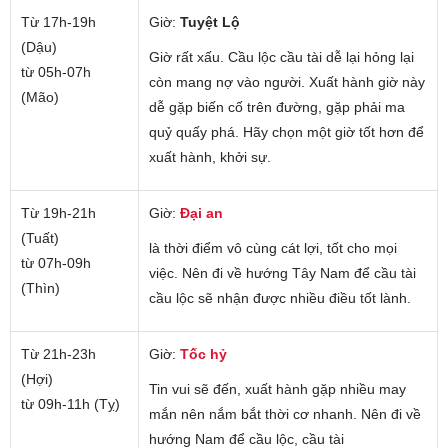
Từ 17h-19h
Giờ:
Tuyệt Lộ
(Dậu)
Giờ rất xấu. Cầu lộc cầu tài dễ lại hỏng lại
từ 05h-07h
còn mang nợ vào người. Xuất hành giờ này
(Mão)
dễ gặp biến cố trên đường, gặp phải ma
quỷ quấy phá. Hãy chọn một giờ tốt hơn để
xuất hành, khởi sự.
Từ 19h-21h
Giờ:
Đại an
(Tuất)
là thời điểm vô cùng cát lợi, tốt cho mọi
từ 07h-09h
việc. Nên đi về hướng Tây Nam để cầu tài
(Thìn)
cầu lộc sẽ nhận được nhiều điều tốt lành.
Từ 21h-23h
Giờ:
Tốc hỷ
(Hợi)
Tin vui sẽ đến, xuất hành gặp nhiều may
từ 09h-11h (Tỵ)
mắn nên nắm bắt thời cơ nhanh. Nên đi về
hướng Nam để cầu lộc, cầu tài