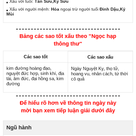
Xấu với tuổi:
Tân Sửu,Kỷ Sửu
Xấu với người mệnh:
Hỏa
ngoại trừ người tuổi
Đinh Dậu,Kỷ
Mùi
Bảng các sao tốt xấu theo "Ngọc hạp
thông thư"
Các sao tốt
Các sao xấu
kim đường hoàng đạo,
Ngày Nguyệt Kỵ, thọ tử,
nguyệt đức hợp, sinh khí, địa
hoang vu, nhân cách, tứ thời
tài, âm đức, đại hồng sa, kim
cô quả
đường
Để hiểu rõ hơn về thông tin ngày này
mời bạn xem tiếp luận giải dưới đây
Ngũ hành