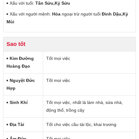
Xấu với tuổi:
Tân Sửu,Kỷ Sửu
Xấu với người mệnh:
Hỏa
ngoại trừ người tuổi
Đinh Dậu,Kỷ
Mùi
Sao tốt
Kim Đường
Tốt mọi việc
Hoàng Đạo
Nguyệt Đức
Tốt mọi việc
Hợp
Sinh Khí
Tốt mọi việc, nhất là làm nhà, sửa nhà,
động thổ, trồng cây
Địa Tài
Tốt cho việc cầu tài lộc, khai trương
Âm Đức
Tốt mọi việc