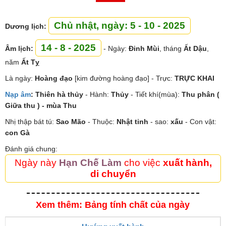
Chủ nhật, ngày: 5 - 10 - 2025
Dương lịch:
14 - 8 - 2025
Âm lịch:
- Ngày:
Đinh Mùi
, tháng
Ất Dậu
,
năm
Ất Tỵ
Là ngày:
Hoàng đạo
[kim đường hoàng đạo] - Trực:
TRỰC KHAI
Nạp âm
:
Thiên hà thủy
- Hành:
Thủy
- Tiết khí(mùa):
Thu phân (
Giữa thu ) - mùa Thu
Nhị thập bát tú:
Sao
Mão
- Thuộc:
Nhật tinh
- sao:
xấu
- Con vật:
con Gà
Đánh giá chung:
Ngày này
Hạn Chế Làm
cho việc
xuất hành,
di chuyển
Xem thêm: Bảng tính chất của ngày