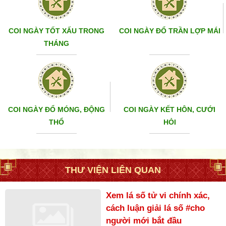
COI NGÀY TỐT XẤU TRONG
COI NGÀY ĐỔ TRẦN LỢP MÁI
THÁNG
COI NGÀY ĐỔ MÓNG, ĐỘNG
COI NGÀY KẾT HÔN, CƯỚI
THỔ
HỎI
THƯ VIỆN LIÊN QUAN
Xem lá số tử vi chính xác,
cách luận giải lá số #cho
người mới bắt đầu