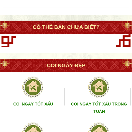
CÓ THỂ BẠN CHƯA BIẾT?
COI NGÀY ĐẸP
COI NGÀY TỐT XẤU
COI NGÀY TỐT XẤU TRONG
TUẦN