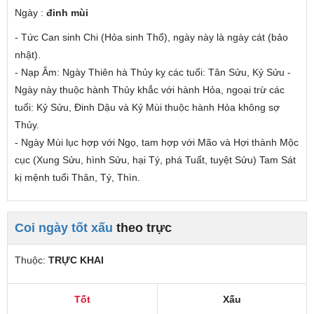
Ngày :
đinh mùi
- Tức Can
sinh
Chi (Hỏa sinh Thổ), ngày này là ngày cát (bảo
nhật).
- Nạp Âm: Ngày Thiên hà Thủy
kỵ các tuổi
: Tân Sửu, Kỷ Sửu -
Ngày này thuộc hành Thủy khắc với hành Hỏa,
ngoại trừ các
tuổi
: Kỷ Sửu, Đinh Dậu và Kỷ Mùi thuộc hành Hỏa không sợ
Thủy.
- Ngày Mùi lục hợp với Ngọ, tam hợp với Mão và Hợi thành Mộc
cục (Xung Sửu, hình Sửu, hại Tý, phá Tuất, tuyệt Sửu) Tam Sát
kị mệnh tuổi Thân, Tý, Thìn.
Coi ngày tốt xấu
theo trực
Thuộc:
TRỰC KHAI
Tốt
Xấu