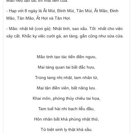
Mão nếu tạo tác thì mất tiền của.
- Hạp với 8 ngày là Ất Mùi, Đinh Mùi, Tân Mùi, Ất Mão, Đinh
Mão, Tân Mão, Ất Hợi và Tân Hợi.
- Mão: nhật kê (con gà): Nhật tinh, sao xấu. Tốt nhất cho việc
xây cất. Khắc kỵ việc cưới gả, an táng, gắn cũng như sửa cửa.
Mão tinh tạo tác tiến điền ngưu,
Mai táng quan tai bất đắc hưu,
Trùng tang nhị nhật, tam nhân tử,
Mại tận điền viên, bất năng lưu.
Khai môn, phóng thủy chiêu tai họa,
Tam tuế hài nhi bạch liễu đầu,
Hôn nhân bất khả phùng nhật thử,
Tử biệt sinh ly thật khả sầu.