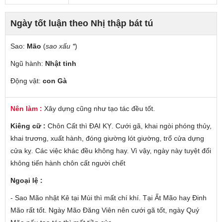
Ngày tốt luận theo Nhị thập bát tú
Sao:
Mão
(
sao xấu *
)
Ngũ hành:
Nhật tinh
Động vật:
con Gà
Nên làm :
Xây dựng cũng như tạo tác đều tốt.
Kiêng cữ :
Chôn Cất thì ĐẠI KỴ. Cưới gã, khai ngòi phóng thủy,
khai trương, xuất hành, đóng giường lót giường, trổ cửa dựng
cửa kỵ. Các việc khác đều không hay. Vì vậy, ngày này tuyệt đối
không tiến hành chôn cất người chết
Ngoại lệ :
- Sao Mão nhật Kê tại Mùi thì mất chí khí. Tại Ất Mão hay Đinh
Mão rất tốt. Ngày Mão Đăng Viên nên cưới gã tốt, ngày Quý