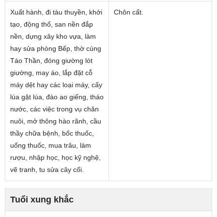
Xuất hành, đi tàu thuyền, khởi
Chôn cất.
tạo, động thổ, san nền đắp
nền, dựng xây kho vựa, làm
hay sửa phòng Bếp, thờ cúng
Táo Thần, đóng giường lót
giường, may áo, lắp đặt cỗ
máy dệt hay các loại máy, cấy
lúa gặt lúa, đào ao giếng, tháo
nước, các việc trong vụ chăn
nuôi, mở thông hào rãnh, cầu
thầy chữa bệnh, bốc thuốc,
uống thuốc, mua trâu, làm
rượu, nhập học, học kỹ nghệ,
vẽ tranh, tu sửa cây cối.
Tuổi xung khắc